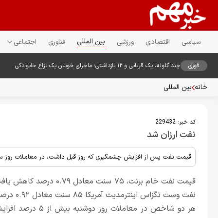
بین المللی
سیاسی
اقتصادی
ورزشی
فناوری
اجتماعی
فوری
چند گلوله، یک قربانی و ۱۲ بازداشتی؛ ماجرای خونین یک نزاع خانوادگی
خانه
بین المللی
کد خبر:
229432
نفت ارزان شد
قیمت نفت پس از افزایش چشمگیری که روز قبل داشت، در معاملات روز سه‌ش
نفت وست تگزاس اینترمدیت آمریکا ۸۵ سنت معادل ۰.۹۲ درصد کاهش یافت و به ۹۱ دلار و ۳۱ سنت در هر بشکه رسید.
هر دو شاخص در معامل