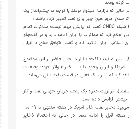
ر حالی که بازارها امیدوار بودند با توجه به چشم‌انداز یک
تا صبح امروز هیچ چیز برای نفت تغییر کرده باشد.»
دونالد ترامپ، رئیس‌جمهور آمریکا روز دوشنبه در مصاحبه‌ای با شبکه CNBC گفت که برایش مهم نیست مذاکرات تمام
علام کرد که مذاکرات با ایران ادامه دارد و در گفت‌وگو
 جمهوری اسلامی ایران تاکید کرد و گفت: «توافق صلح با ایران
«کی سی ام ترید» گفت: «بازار در حال حاضر بر این موضوع
ریکا و ایران وجود دارد یا خیر.» واتر افزود: وضعیت
اهد کرد که آیا ریسک فعلی در قیمت نفت باقی می‌ماند یا
مان آغاز تجاوز آمریکایی صهیونی به ایران در ۲۸ فوریه (۹ اسفند)، ترانزیت حدود یک پنجم جریان جهانی نفت و گاز
طبق نظرسنجی اولیه رویترز که روز دوشنبه منتشر شد، انتظار می‌رود ذخایر نفت خام آمریکا در هفته منتهی به ۲۹ مه،
شی هفته قبل را ادامه دهد، در حالی که احتمالا ذخایر