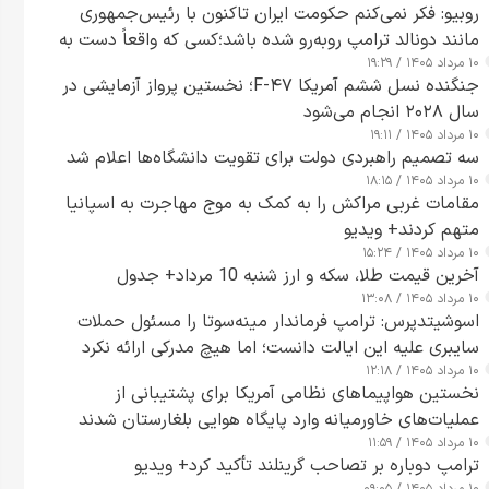
روبیو: فکر نمی‌کنم حکومت ایران تاکنون با رئیس‌جمهوری
مانند دونالد ترامپ روبه‌رو شده باشد؛کسی که واقعاً دست به
۱۰ مرداد ۱۴۰۵ / ۱۹:۲۹
اقدام می‌زند
جنگنده نسل ششم آمریکا F-۴۷؛ نخستین پرواز آزمایشی در
سال ۲۰۲۸ انجام می‌شود
۱۰ مرداد ۱۴۰۵ / ۱۹:۱۱
سه تصمیم راهبردی دولت برای تقویت دانشگاه‌ها اعلام شد
۱۰ مرداد ۱۴۰۵ / ۱۸:۱۵
مقامات غربی مراکش را به کمک به موج مهاجرت به اسپانیا
متهم کردند+ ویدیو
۱۰ مرداد ۱۴۰۵ / ۱۵:۲۴
آخرین قیمت طلا، سکه و ارز شنبه 10 مرداد+ جدول
۱۰ مرداد ۱۴۰۵ / ۱۳:۰۸
اسوشیتدپرس: ترامپ فرماندار مینه‌سوتا را مسئول حملات
سایبری علیه این ایالت دانست؛ اما هیچ مدرکی ارائه نکرد
۱۰ مرداد ۱۴۰۵ / ۱۲:۱۸
نخستین هواپیماهای نظامی آمریکا برای پشتیبانی از
عملیات‌های خاورمیانه وارد پایگاه هوایی بلغارستان شدند
۱۰ مرداد ۱۴۰۵ / ۱۱:۵۹
ترامپ دوباره بر تصاحب گرینلند تأکید کرد+ ویدیو