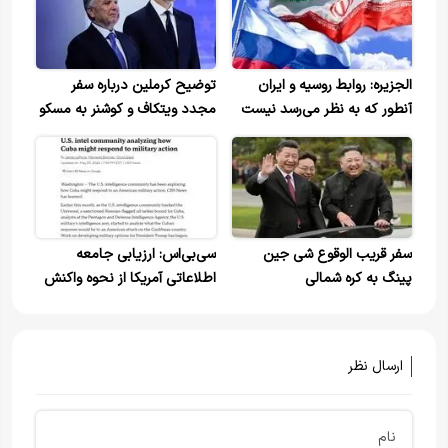
الجزیره: روابط روسیه و ایران
توضیح کرملین درباره سفر
آنطور که به نظر می‌رسد نیست
مجدد ویتکاف و کوشنر به مسکو
/هدف مسکو تضمین عدم انزوا،
فرسایش یا شکست استراتژیک
ایران است
سفر قریب الوقوع شی جین
سی‌بی‌اس: ارزیابی جامعه
پینگ به کره شمالی
اطلاعاتی آمریکا از نحوه واکنش
احتمالی کوبا به اقدام نظامی
واشینگتن
ارسال نظر
نام