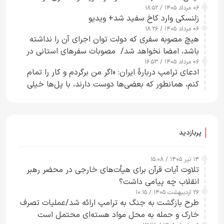
۰۶ مرداد ۱۴۰۵ / ۱۸:۵۲
زلنسکی وارد کاخ سفید شد+ ویدیو
۰۶ مرداد ۱۴۰۵ / ۱۸:۲۶
هیچ مصوبه سفری که دولت توان اجرای آن را نداشته
باشد، امضا نخواهد شد/ مصوبات سفرهای استانی در
۰۶ مرداد ۱۴۰۵ / ۱۶:۵۳
چارچوب قانون بودجه است+ عکس
ادعای ترامپ دربارهٔ ایران: «اگر من برگردم و کار را تمام
کنم، همانطور که بعضی‌ها دوست دارند، با پل‌ها خیلی
راحت می‌توانم بیشتر پل‌هایشان را در کمتر از یک
ساعت از بین ببرم+ ویدیو
پربازدید
۱۴ تیر ۱۴۰۵ / ۱۵:۰۸
تلاوت آیات قرآن برای هیأت‌های خارجی در محضر رهبر
انقلاب چه پیامی داشت؟
۲۶ اردیبهشت ۱۴۰۵ / ۱۰:۱۵
طرح‌ بازگشت به جنگ به ترامپ ارائه شد/عملیات تصرف
خارک و حمله به محل مواد هسته‌ای محتمل است