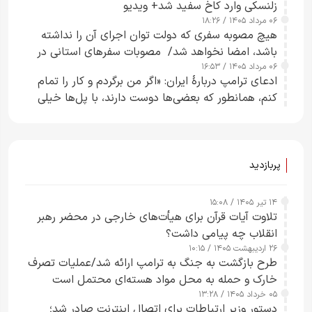
زلنسکی وارد کاخ سفید شد+ ویدیو
۰۶ مرداد ۱۴۰۵ / ۱۸:۲۶
هیچ مصوبه سفری که دولت توان اجرای آن را نداشته
باشد، امضا نخواهد شد/ مصوبات سفرهای استانی در
۰۶ مرداد ۱۴۰۵ / ۱۶:۵۳
چارچوب قانون بودجه است+ عکس
ادعای ترامپ دربارهٔ ایران: «اگر من برگردم و کار را تمام
کنم، همانطور که بعضی‌ها دوست دارند، با پل‌ها خیلی
راحت می‌توانم بیشتر پل‌هایشان را در کمتر از یک
ساعت از بین ببرم+ ویدیو
پربازدید
۱۴ تیر ۱۴۰۵ / ۱۵:۰۸
تلاوت آیات قرآن برای هیأت‌های خارجی در محضر رهبر
انقلاب چه پیامی داشت؟
۲۶ اردیبهشت ۱۴۰۵ / ۱۰:۱۵
طرح‌ بازگشت به جنگ به ترامپ ارائه شد/عملیات تصرف
خارک و حمله به محل مواد هسته‌ای محتمل است
۰۵ خرداد ۱۴۰۵ / ۱۳:۲۸
دستور وزیر ارتباطات برای اتصال اینترنت صادر شد؛