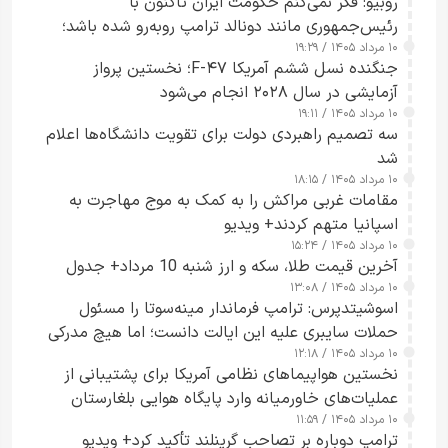
روبیو: فکر نمی‌کنم حکومت ایران تاکنون با
رئیس‌جمهوری مانند دونالد ترامپ روبه‌رو شده باشد؛
۱۰ مرداد ۱۴۰۵ / ۱۹:۲۹
کسی که واقعاً دست به اقدام می‌زند
جنگنده نسل ششم آمریکا F-۴۷؛ نخستین پرواز
آزمایشی در سال ۲۰۲۸ انجام می‌شود
۱۰ مرداد ۱۴۰۵ / ۱۹:۱۱
سه تصمیم راهبردی دولت برای تقویت دانشگاه‌ها اعلام
شد
۱۰ مرداد ۱۴۰۵ / ۱۸:۱۵
مقامات غربی مراکش را به کمک به موج مهاجرت به
اسپانیا متهم کردند+ ویدیو
۱۰ مرداد ۱۴۰۵ / ۱۵:۲۴
آخرین قیمت طلا، سکه و ارز شنبه 10 مرداد+ جدول
۱۰ مرداد ۱۴۰۵ / ۱۳:۰۸
اسوشیتدپرس: ترامپ فرماندار مینه‌سوتا را مسئول
حملات سایبری علیه این ایالت دانست؛ اما هیچ مدرکی
۱۰ مرداد ۱۴۰۵ / ۱۲:۱۸
ارائه نکرد
نخستین هواپیماهای نظامی آمریکا برای پشتیبانی از
عملیات‌های خاورمیانه وارد پایگاه هوایی بلغارستان
۱۰ مرداد ۱۴۰۵ / ۱۱:۵۹
شدند
ترامپ دوباره بر تصاحب گرینلند تأکید کرد+ ویدیو