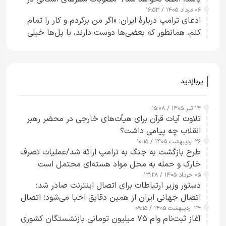
۰۶ مرداد ۱۴۰۵ / ۱۶:۵۳
چارچوب قانون بودجه است+ عکس
ادعای ترامپ دربارهٔ ایران: «اگر من برگردم و کار را تمام
کنم، همانطور که بعضی‌ها دوست دارند، با پل‌ها خیلی
راحت می‌توانم بیشتر پل‌هایشان را در کمتر از یک
ساعت از بین ببرم+ ویدیو
پربازدید
۱۴ تیر ۱۴۰۵ / ۱۵:۰۸
تلاوت آیات قرآن برای هیأت‌های خارجی در محضر رهبر
انقلاب چه پیامی داشت؟
۲۶ اردیبهشت ۱۴۰۵ / ۱۰:۱۵
طرح‌ بازگشت به جنگ به ترامپ ارائه شد/عملیات تصرف
خارک و حمله به محل مواد هسته‌ای محتمل است
۰۵ خرداد ۱۴۰۵ / ۱۳:۲۸
دستور وزیر ارتباطات برای اتصال اینترنت صادر شد؛
اتصال جهانی ایران از همین دقایق احیا می‌شود؛ اتصال
۲۴ اردیبهشت ۱۴۰۵ / ۰۹:۱۵
کامل مردم تا ۲۴ ساعت آینده
آغاز ثبت‌نام وام ۷۵ میلیون تومانی بازنشستگان کشوری