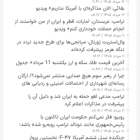
۱۲ مرداد ۱۴۰۵ / ۱۱:۴۱
بقائی: الان مذاکره‌ای با آمریکا نداریم+ ویدیو
۱۲ مرداد ۱۴۰۵ / ۰۸:۱۷
ترامپ: عربستان، امارات، قطر و ایران از من خواستند از
انجام حملات خودداری کنم+ ویدیو
۱۱ مرداد ۱۴۰۵ / ۱۹:۰۴
وال‌استریت ژورنال: میانجی‌ها برای طرح جدید تردد در
تنگه هرمز پیشرفت کرده‌اند
۱۱ مرداد ۱۴۰۵ / ۱۶:۱۲
آخرین قیمت طلا، سکه و ارز یکشنبه 11 مرداد+ جدول
۱۱ مرداد ۱۴۰۵ / ۱۰:۴۶
چرا از رهبر سوم هیچ صدایی منتشر نمی‌شود؟/ ارگان
رسانه‌ای شهرداری از احتمالات امنیتی و ردیابی های
۱۱ مرداد ۱۴۰۵ / ۰۹:۱۷
جاسوسی گفت
ترامپ مدعی لغو حمله به ایران شد و دلیل آن را
پیشرفت در مذاکرات اعلام کرد
۱۱ مرداد ۱۴۰۵ / ۰۸:۱۸
روبیو: فکر نمی‌کنم حکومت ایران تاکنون با
رئیس‌جمهوری مانند دونالد ترامپ روبه‌رو شده باشد؛
۱۰ مرداد ۱۴۰۵ / ۱۹:۲۹
کسی که واقعاً دست به اقدام می‌زند
جنگنده نسل ششم آمریکا F-۴۷؛ نخستین پرواز