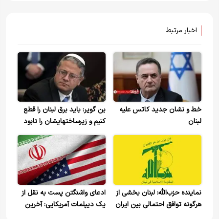
اخبار مرتبط
خط و نشان جدید کاتس علیه
بن گویر: باید برق لبنان را قطع
لبنان
کنیم و زیرساختهایشان را نابود
کنیم +ویدیو
نماینده حزب‌الله: لبنان بخشی از
ادعای واشنگتن پست به نقل از
هرگونه توافق احتمالی بین ایران
یک دیپلمات آمریکایی: آخرین
و آمریکاست
پیشنهاد در انتظار تأیید ایران