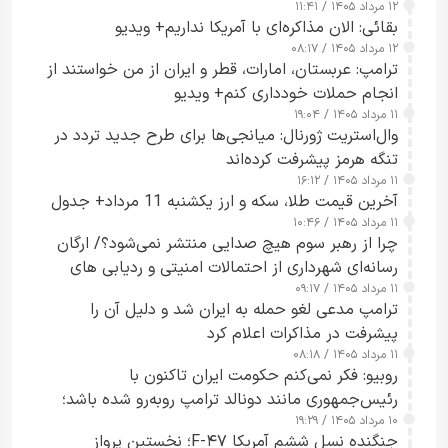
۱۲ مرداد ۱۴۰۵ / ۱۱:۴۱
بقائی: الان مذاکره‌ای با آمریکا نداریم+ ویدیو
۱۲ مرداد ۱۴۰۵ / ۰۸:۱۷
ترامپ: عربستان، امارات، قطر و ایران از من خواستند از
انجام حملات خودداری کنم+ ویدیو
۱۱ مرداد ۱۴۰۵ / ۱۹:۰۴
وال‌استریت ژورنال: میانجی‌ها برای طرح جدید تردد در
تنگه هرمز پیشرفت کرده‌اند
۱۱ مرداد ۱۴۰۵ / ۱۶:۱۲
آخرین قیمت طلا، سکه و ارز یکشنبه 11 مرداد+ جدول
۱۱ مرداد ۱۴۰۵ / ۱۰:۴۶
چرا از رهبر سوم هیچ صدایی منتشر نمی‌شود؟/ ارگان
رسانه‌ای شهرداری از احتمالات امنیتی و ردیابی های
۱۱ مرداد ۱۴۰۵ / ۰۹:۱۷
جاسوسی گفت
ترامپ مدعی لغو حمله به ایران شد و دلیل آن را
پیشرفت در مذاکرات اعلام کرد
۱۱ مرداد ۱۴۰۵ / ۰۸:۱۸
روبیو: فکر نمی‌کنم حکومت ایران تاکنون با
رئیس‌جمهوری مانند دونالد ترامپ روبه‌رو شده باشد؛
۱۰ مرداد ۱۴۰۵ / ۱۹:۲۹
کسی که واقعاً دست به اقدام می‌زند
جنگنده نسل ششم آمریکا F-۴۷؛ نخستین پرواز