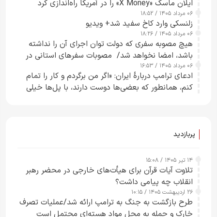
ایلان ماسک «X Money» را در آمریکا راه‌اندازی کرد
۰۶ مرداد ۱۴۰۵ / ۱۸:۵۲
زلنسکی وارد کاخ سفید شد+ ویدیو
۰۶ مرداد ۱۴۰۵ / ۱۸:۲۶
هیچ مصوبه سفری که دولت توان اجرای آن را نداشته
باشد، امضا نخواهد شد/ مصوبات سفرهای استانی در
۰۶ مرداد ۱۴۰۵ / ۱۶:۵۳
چارچوب قانون بودجه است+ عکس
ادعای ترامپ دربارهٔ ایران: «اگر من برگردم و کار را تمام
کنم، همانطور که بعضی‌ها دوست دارند، با پل‌ها خیلی
راحت می‌توانم بیشتر پل‌هایشان را در کمتر از یک
ساعت از بین ببرم+ ویدیو
پربازدید
۱۴ تیر ۱۴۰۵ / ۱۵:۰۸
تلاوت آیات قرآن برای هیأت‌های خارجی در محضر رهبر
انقلاب چه پیامی داشت؟
۲۶ اردیبهشت ۱۴۰۵ / ۱۰:۱۵
طرح‌ بازگشت به جنگ به ترامپ ارائه شد/عملیات تصرف
خارک و حمله به محل مواد هسته‌ای محتمل است