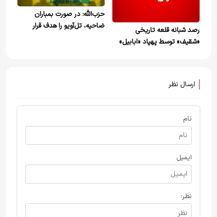
حزب‌الله: در صورت بمباران
ضاحیه، تل‌آویو را هدف قرار
رصد شبانه قلعه تاریخی
خواهیم داد
«شقیف» توسط پهپاد «ابابیل»
حزب الله+ ویدیو
ارسال نظر
نام
ایمیل
نظر: