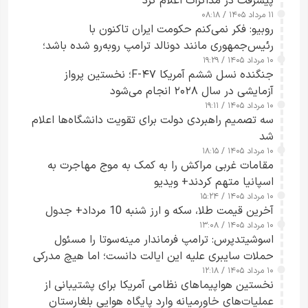
پیشرفت در مذاکرات اعلام کرد
۱۱ مرداد ۱۴۰۵ / ۰۸:۱۸
روبیو: فکر نمی‌کنم حکومت ایران تاکنون با
رئیس‌جمهوری مانند دونالد ترامپ روبه‌رو شده باشد؛
۱۰ مرداد ۱۴۰۵ / ۱۹:۲۹
کسی که واقعاً دست به اقدام می‌زند
جنگنده نسل ششم آمریکا F-۴۷؛ نخستین پرواز
آزمایشی در سال ۲۰۲۸ انجام می‌شود
۱۰ مرداد ۱۴۰۵ / ۱۹:۱۱
سه تصمیم راهبردی دولت برای تقویت دانشگاه‌ها اعلام
شد
۱۰ مرداد ۱۴۰۵ / ۱۸:۱۵
مقامات غربی مراکش را به کمک به موج مهاجرت به
اسپانیا متهم کردند+ ویدیو
۱۰ مرداد ۱۴۰۵ / ۱۵:۲۴
آخرین قیمت طلا، سکه و ارز شنبه 10 مرداد+ جدول
۱۰ مرداد ۱۴۰۵ / ۱۳:۰۸
اسوشیتدپرس: ترامپ فرماندار مینه‌سوتا را مسئول
حملات سایبری علیه این ایالت دانست؛ اما هیچ مدرکی
۱۰ مرداد ۱۴۰۵ / ۱۲:۱۸
ارائه نکرد
نخستین هواپیماهای نظامی آمریکا برای پشتیبانی از
عملیات‌های خاورمیانه وارد پایگاه هوایی بلغارستان