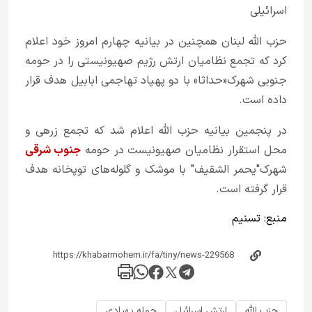
اسرائیلی
حزب الله لبنان همچنین در بیانیه چهارم امروز خود اعلام
کرد که تجمع نظامیان ارتش رژیم صهیونیستی را در حومه
جنوبی شهرک«حداثا» با دو پهپاد تهاجمی ابابیل هدف قرار
داده است.
در پنجمین بیانیه حزب الله اعلام شد که تجمع زرهی و
محل استقرار نظامیان صهیونیست در حومه
جنوب شرقی
شهرک"یحمر الشقیف" با موشک و گلوله‌های توپخانه هدف
قرار گرفته است.
منبع:
تسنیم
حزب الله
ارتش اسرائیل
حمله پهپادی