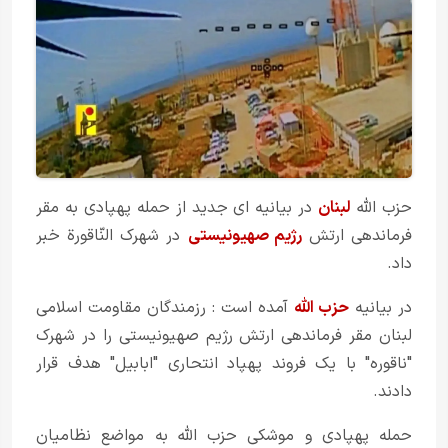
حزب الله
لبنان
در بیانیه ای جدید از حمله پهپادی به مقر
فرماندهی ارتش
رژیم صهیونیستی
در شهرک النّاقورة خبر
داد.
در بیانیه
حزب الله
آمده است : رزمندگان مقاومت اسلامی
لبنان مقر فرماندهی ارتش رژیم صهیونیستی را در شهرک
"ناقوره" با یک فروند پهپاد انتحاری "ابابیل" هدف قرار
دادند.
حمله پهپادی و موشکی حزب الله به مواضع نظامیان