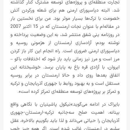
تجارت منطقه‌ای و پروژه‌های توسعه مشترک کنار گذاشته
شد. البته دیاسپورای ارمنی هم برای شعله ورکردن آتش
خصومت با ترک‌ها بسیار موثر بود. من برای نخستین بار
در مقاله‌ام با عنوان نجات ارمنستان که در 15 اکتبر 2007
در روزنامه ینی شفق منتشر شد، به این وضعیت پرداخته و
نوشته بودم: آزادسازی ارمنستان از هژمونی روسیه و
دیاسپورای ارمنی ضروری است. راه انجام این کار باز کردن
مرز است و مرز نیز زمانی باید باز شود که اختلافات باکو –
ایروان، با آزادی قره باغ به پایان برسد. خوشبختانه این
اتفاق بعدها روی داد و حالا ارمنستان در برابر روسیه
مستقل است و به بهبود روابط با جهوری آذربایجان و ترکیه
و تمرکز بر پروژه‌های توسعه منطقه‌ای تمرکز کرده است».
بایراک در ادامه می‌گوید:«نیکول پاشینیان با نگاهی واقع
بینانه، اهمیت صلح سه‌جانبه ترکیه-ارمنستان-جهوری
آذربایجان را حیاتی می‌داند و لذا باید بگوییم بالاخره، عقل
سلیم در ارمنستان غالب شده است. اگر همه چیز خوب