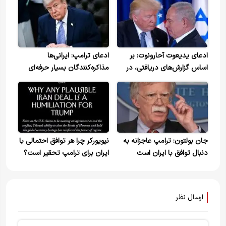
ادعای یدیعوت آحارونوت: بر
ادعای ترامپ: ایرانی‌ها
اساس گزارش‌های دریافتی، در
مذاکره‌کنندگان بسیار حرفه‌ای
گفت‌وگویی که لحظاتی پیش
هستند/ به «یک توافق بسیار
پایان یافت، نتانیاهو به ترامپ
خوب» نزدیک شده ایم
از قصد خود برای حمله‌ای
قدرتمند به ایران اطلاع داد
جان بولتون: ترامپ عاجزانه به
نیویورکر چرا هر توافق احتمالی با
دنبال توافق با ایران است
ایران برای ترامپ تحقیر است؟
ارسال نظر