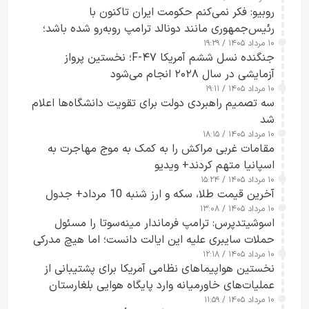
روبیو: فکر نمی‌کنم حکومت ایران تاکنون با
رئیس‌جمهوری مانند دونالد ترامپ روبه‌رو شده باشد؛
۱۰ مرداد ۱۴۰۵ / ۱۹:۲۹
کسی که واقعاً دست به اقدام می‌زند
جنگنده نسل ششم آمریکا F-۴۷؛ نخستین پرواز
آزمایشی در سال ۲۰۲۸ انجام می‌شود
۱۰ مرداد ۱۴۰۵ / ۱۹:۱۱
سه تصمیم راهبردی دولت برای تقویت دانشگاه‌ها اعلام
شد
۱۰ مرداد ۱۴۰۵ / ۱۸:۱۵
مقامات غربی مراکش را به کمک به موج مهاجرت به
اسپانیا متهم کردند+ ویدیو
۱۰ مرداد ۱۴۰۵ / ۱۵:۲۴
آخرین قیمت طلا، سکه و ارز شنبه 10 مرداد+ جدول
۱۰ مرداد ۱۴۰۵ / ۱۳:۰۸
اسوشیتدپرس: ترامپ فرماندار مینه‌سوتا را مسئول
حملات سایبری علیه این ایالت دانست؛ اما هیچ مدرکی
۱۰ مرداد ۱۴۰۵ / ۱۲:۱۸
ارائه نکرد
نخستین هواپیماهای نظامی آمریکا برای پشتیبانی از
عملیات‌های خاورمیانه وارد پایگاه هوایی بلغارستان
۱۰ مرداد ۱۴۰۵ / ۱۱:۵۹
شدند