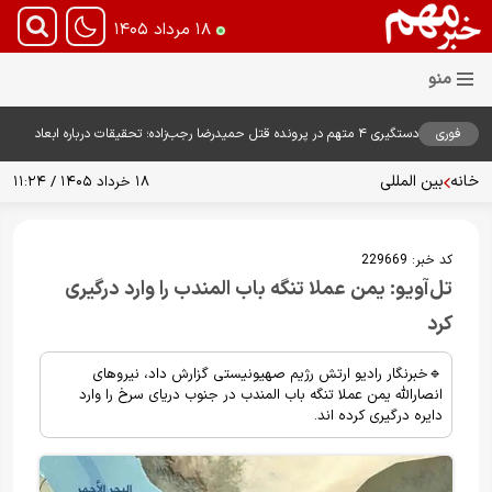
۱۸ مرداد ۱۴۰۵
فوری
دستگیری ۴ متهم در پرونده قتل حمیدرضا رجب‌زاده؛ تحقیقات درباره ابعاد
پرونده ادامه دارد
خانه
بین المللی
۱۸ خرداد ۱۴۰۵ / ۱۱:۲۴
کد خبر:
229669
تل‌آویو: یمن عملا تنگه باب المندب را وارد درگیری
کرد
🔹خبرنگار رادیو ارتش رژیم صهیونیستی گزارش داد، نیروهای
انصارالله یمن عملا تنگه باب المندب در جنوب دریای سرخ را وارد
دایره درگیری کرده اند.