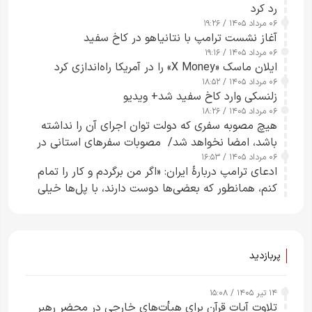
رد کرد
۰۶ مرداد ۱۴۰۵ / ۱۹:۲۶
آغاز نشست ترامپ با نتانیاهو در کاخ سفید
۰۶ مرداد ۱۴۰۵ / ۱۹:۱۶
ایلان ماسک «X Money» را در آمریکا راه‌اندازی کرد
۰۶ مرداد ۱۴۰۵ / ۱۸:۵۲
زلنسکی وارد کاخ سفید شد+ ویدیو
۰۶ مرداد ۱۴۰۵ / ۱۸:۲۶
هیچ مصوبه سفری که دولت توان اجرای آن را نداشته
باشد، امضا نخواهد شد/ مصوبات سفرهای استانی در
۰۶ مرداد ۱۴۰۵ / ۱۶:۵۳
چارچوب قانون بودجه است+ عکس
ادعای ترامپ دربارهٔ ایران: «اگر من برگردم و کار را تمام
کنم، همانطور که بعضی‌ها دوست دارند، با پل‌ها خیلی
راحت می‌توانم بیشتر پل‌هایشان را در کمتر از یک
ساعت از بین ببرم+ ویدیو
پربازدید
۱۴ تیر ۱۴۰۵ / ۱۵:۰۸
تلاوت آیات قرآن برای هیأت‌های خارجی در محضر رهبر