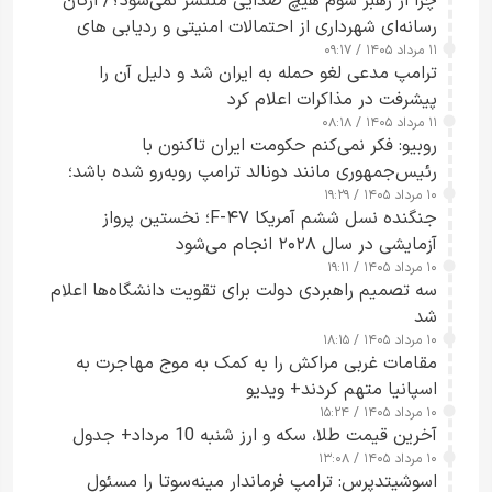
چرا از رهبر سوم هیچ صدایی منتشر نمی‌شود؟/ ارگان
رسانه‌ای شهرداری از احتمالات امنیتی و ردیابی های
۱۱ مرداد ۱۴۰۵ / ۰۹:۱۷
جاسوسی گفت
ترامپ مدعی لغو حمله به ایران شد و دلیل آن را
پیشرفت در مذاکرات اعلام کرد
۱۱ مرداد ۱۴۰۵ / ۰۸:۱۸
روبیو: فکر نمی‌کنم حکومت ایران تاکنون با
رئیس‌جمهوری مانند دونالد ترامپ روبه‌رو شده باشد؛
۱۰ مرداد ۱۴۰۵ / ۱۹:۲۹
کسی که واقعاً دست به اقدام می‌زند
جنگنده نسل ششم آمریکا F-۴۷؛ نخستین پرواز
آزمایشی در سال ۲۰۲۸ انجام می‌شود
۱۰ مرداد ۱۴۰۵ / ۱۹:۱۱
سه تصمیم راهبردی دولت برای تقویت دانشگاه‌ها اعلام
شد
۱۰ مرداد ۱۴۰۵ / ۱۸:۱۵
مقامات غربی مراکش را به کمک به موج مهاجرت به
اسپانیا متهم کردند+ ویدیو
۱۰ مرداد ۱۴۰۵ / ۱۵:۲۴
آخرین قیمت طلا، سکه و ارز شنبه 10 مرداد+ جدول
۱۰ مرداد ۱۴۰۵ / ۱۳:۰۸
اسوشیتدپرس: ترامپ فرماندار مینه‌سوتا را مسئول