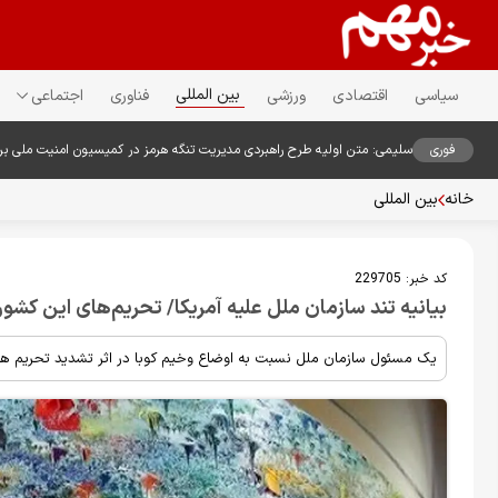
بین المللی
سیاسی
اقتصادی
ورزشی
فناوری
اجتماعی
فوری
سلیمی: متن اولیه طرح راهبردی مدیریت تنگه هرمز در کمیسیون امنیت ملی ب
خانه
بین المللی
کد خبر:
229705
بیانیه تند سازمان ملل علیه آمریکا/ تحریم‌های این کشور ر
یک مسئول سازمان ملل نسبت به اوضاع وخیم کوبا در اثر تشدید تحریم های