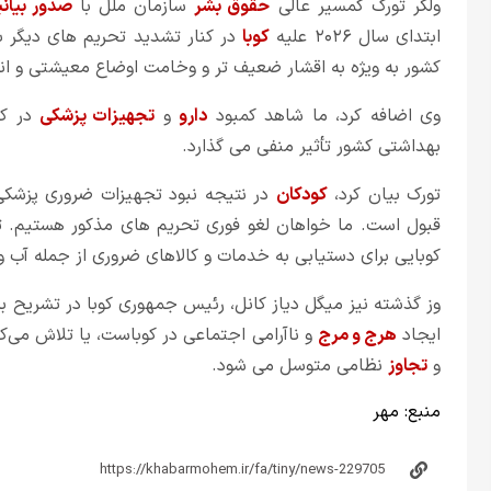
ولکر تورک کمسیر عالی
حقوق بشر
سازمان ملل با
صدور بیانی
ابتدای سال ۲۰۲۶ علیه
کوبا
در کنار تشدید تحریم های دیگر 
کشور به ویژه به اقشار ضعیف تر و وخامت اوضاع معیشتی و ان
وی اضافه کرد، ما شاهد کمبود
دارو
و
تجهیزات پزشکی
در کو
بهداشتی کشور تأثیر منفی می گذارد.
تورک بیان کرد،
کودکان
در نتیجه نبود تجهیزات ضروری پزشکی
قبول است. ما خواهان لغو فوری تحریم های مذکور هستیم. ت
کوبایی برای دستیابی به خدمات و کالاهای ضروری از جمله آب و
وز گذشته نیز میگل دیاز کانل، رئیس جمهوری کوبا در تشریح ب
ایجاد
هرج و مرج
و ناآرامی اجتماعی در کوباست، یا تلاش می‌ک
و
تجاوز
نظامی متوسل می شود.
منبع:
مهر