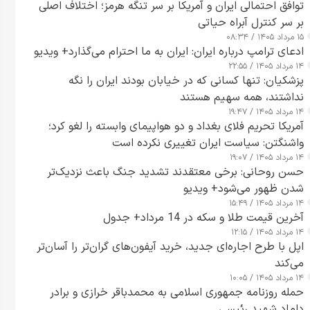
توافق احتمالی ایران و آمریکا بر سر تنگه هرمز؛ اختلاف اصلی
بر سر کنترل آبراه حیاتی
۱۵ مرداد ۱۴۰۵ / ۰۸:۳۴
ادعای ترامپ درباره ایران: ایران به ما احترام می‌گذارد+ ویدیو
۱۴ مرداد ۱۴۰۵ / ۲۲:۵۵
پزشکیان: تنها کسانی که در خیابان بودند ایران را نگه
نداشتند، همه سهیم هستند
۱۴ مرداد ۱۴۰۵ / ۱۹:۴۷
آمریکا تحریم فلای بغداد و دو هواپیمای وابسته را لغو کرد؛
واشنگتن: سیاست ایران تغییری نکرده است
۱۴ مرداد ۱۴۰۵ / ۱۹:۰۷
حسن روحانی: برخی معتقدند تشدید جنگ باعث نزدیک‌تر
شدن ظهور می‌شود+ ویدیو
۱۴ مرداد ۱۴۰۵ / ۱۵:۴۹
آخرین قیمت طلا و سکه در 14 مرداد+ جدول
۱۴ مرداد ۱۴۰۵ / ۱۲:۱۵
اپل با طرح اجاره‌ای جدید، خرید آیفون‌های گران‌تر را آسان‌تر
می‌کند
۱۴ مرداد ۱۴۰۵ / ۱۰:۰۵
حمله روزنامه جمهوری اسلامی به محمدباقر خرازی و برادر
داماد شهید رئیسی