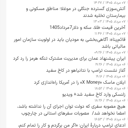
۰۷ مرداد ۱۴۰۵ / ۱۴:۲۷
آتش‌سوزی گسترده جنگلی در موغلا؛ مناطق مسکونی و
بیمارستان تخلیه شدند
۰۷ مرداد ۱۴۰۵ / ۱۳:۰۳
آخرین قیمت طلا، سکه و دلار7مرداد1405
۰۷ مرداد ۱۴۰۵ / ۱۱:۴۶
قائم‌پناه: آگاهی‌بخشی به مودیان باید در اولویت سازمان امور
مالیاتی باشد
۰۷ مرداد ۱۴۰۵ / ۰۹:۲۶
ایران پیشنهاد عمان برای مدیریت مشترک تنگه هرمز را رد کرد
۰۶ مرداد ۱۴۰۵ / ۱۹:۲۶
آغاز نشست ترامپ با نتانیاهو در کاخ سفید
۰۶ مرداد ۱۴۰۵ / ۱۹:۱۶
ایلان ماسک «X Money» را در آمریکا راه‌اندازی کرد
۰۶ مرداد ۱۴۰۵ / ۱۸:۵۲
زلنسکی وارد کاخ سفید شد+ ویدیو
۰۶ مرداد ۱۴۰۵ / ۱۸:۲۶
هیچ مصوبه سفری که دولت توان اجرای آن را نداشته باشد،
امضا نخواهد شد/ مصوبات سفرهای استانی در چارچوب
۰۶ مرداد ۱۴۰۵ / ۱۶:۵۳
قانون بودجه است+ عکس
ادعای ترامپ دربارهٔ ایران: «اگر من برگردم و کار را تمام کنم،