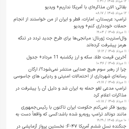
۱۲ مرداد ۱۴۰۵ / ۱۱:۴۱
بقائی: الان مذاکره‌ای با آمریکا نداریم+ ویدیو
۱۲ مرداد ۱۴۰۵ / ۰۸:۱۷
ترامپ: عربستان، امارات، قطر و ایران از من خواستند از انجام
حملات خودداری کنم+ ویدیو
۱۱ مرداد ۱۴۰۵ / ۱۹:۰۴
وال‌استریت ژورنال: میانجی‌ها برای طرح جدید تردد در تنگه
هرمز پیشرفت کرده‌اند
۱۱ مرداد ۱۴۰۵ / ۱۶:۱۲
آخرین قیمت طلا، سکه و ارز یکشنبه 11 مرداد+ جدول
۱۱ مرداد ۱۴۰۵ / ۱۰:۴۶
چرا از رهبر سوم هیچ صدایی منتشر نمی‌شود؟/ ارگان
رسانه‌ای شهرداری از احتمالات امنیتی و ردیابی های جاسوسی
۱۱ مرداد ۱۴۰۵ / ۰۹:۱۷
گفت
ترامپ مدعی لغو حمله به ایران شد و دلیل آن را پیشرفت در
مذاکرات اعلام کرد
۱۱ مرداد ۱۴۰۵ / ۰۸:۱۸
روبیو: فکر نمی‌کنم حکومت ایران تاکنون با رئیس‌جمهوری
مانند دونالد ترامپ روبه‌رو شده باشد؛کسی که واقعاً دست به
۱۰ مرداد ۱۴۰۵ / ۱۹:۲۹
اقدام می‌زند
جنگنده نسل ششم آمریکا F-۴۷؛ نخستین پرواز آزمایشی در