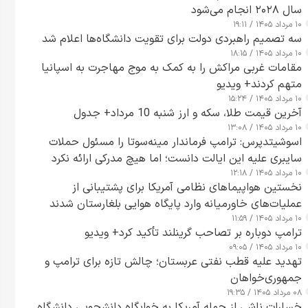
سال ۲۰۲۸ انجام می‌شود
۱۰ مرداد ۱۴۰۵ / ۱۹:۱۱
سه تصمیم راهبردی دولت برای تقویت دانشگاه‌ها اعلام شد
۱۰ مرداد ۱۴۰۵ / ۱۸:۱۵
مقامات غربی مراکش را به کمک به موج مهاجرت به اسپانیا
متهم کردند+ ویدیو
۱۰ مرداد ۱۴۰۵ / ۱۵:۲۴
آخرین قیمت طلا، سکه و ارز شنبه 10 مرداد+ جدول
۱۰ مرداد ۱۴۰۵ / ۱۳:۰۸
اسوشیتدپرس: ترامپ فرماندار مینه‌سوتا را مسئول حملات
سایبری علیه این ایالت دانست؛ اما هیچ مدرکی ارائه نکرد
۱۰ مرداد ۱۴۰۵ / ۱۲:۱۸
نخستین هواپیماهای نظامی آمریکا برای پشتیبانی از
عملیات‌های خاورمیانه وارد پایگاه هوایی بلغارستان شدند
۱۰ مرداد ۱۴۰۵ / ۱۱:۵۹
ترامپ دوباره بر تصاحب گرینلند تأکید کرد+ ویدیو
۱۰ مرداد ۱۴۰۵ / ۰۹:۰۵
تهدید علیه قطب نفتی عربستان؛ چالش تازه برای ترامپ و
جمهوری‌خواهان
۰۸ مرداد ۱۴۰۵ / ۱۹:۳۵
خسارات ناشی از حمله آمریکا به خوابگاه دانشجویی دانشگاه