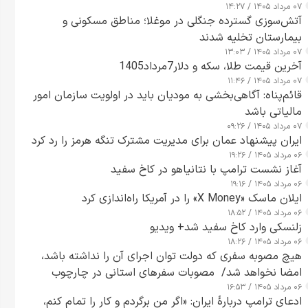
۰۷ مرداد ۱۴۰۵ / ۱۴:۲۷
آتش‌سوزی گسترده جنگلی در موغلا؛ مناطق مسکونی و
بیمارستان تخلیه شدند
۰۷ مرداد ۱۴۰۵ / ۱۳:۰۳
آخرین قیمت طلا، سکه و دلار7مرداد1405
۰۷ مرداد ۱۴۰۵ / ۱۱:۴۶
قائم‌پناه: آگاهی‌بخشی به مودیان باید در اولویت سازمان امور
مالیاتی باشد
۰۷ مرداد ۱۴۰۵ / ۰۹:۲۶
ایران پیشنهاد عمان برای مدیریت مشترک تنگه هرمز را رد کرد
۰۶ مرداد ۱۴۰۵ / ۱۹:۲۶
آغاز نشست ترامپ با نتانیاهو در کاخ سفید
۰۶ مرداد ۱۴۰۵ / ۱۹:۱۶
ایلان ماسک «X Money» را در آمریکا راه‌اندازی کرد
۰۶ مرداد ۱۴۰۵ / ۱۸:۵۲
زلنسکی وارد کاخ سفید شد+ ویدیو
۰۶ مرداد ۱۴۰۵ / ۱۸:۲۶
هیچ مصوبه سفری که دولت توان اجرای آن را نداشته باشد،
امضا نخواهد شد/ مصوبات سفرهای استانی در چارچوب
۰۶ مرداد ۱۴۰۵ / ۱۶:۵۳
قانون بودجه است+ عکس
ادعای ترامپ دربارهٔ ایران: «اگر من برگردم و کار را تمام کنم،