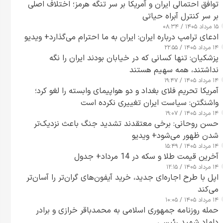
توافق احتمالی ایران و آمریکا بر سر تنگه هرمز؛ اختلاف اصلی
بر سر کنترل آبراه حیاتی
۱۵ مرداد ۱۴۰۵ / ۰۸:۳۴
ادعای ترامپ درباره ایران: ایران به ما احترام می‌گذارد+ ویدیو
۱۴ مرداد ۱۴۰۵ / ۲۲:۵۵
پزشکیان: تنها کسانی که در خیابان بودند ایران را نگه
نداشتند، همه سهیم هستند
۱۴ مرداد ۱۴۰۵ / ۱۹:۴۷
آمریکا تحریم فلای بغداد و دو هواپیمای وابسته را لغو کرد؛
واشنگتن: سیاست ایران تغییری نکرده است
۱۴ مرداد ۱۴۰۵ / ۱۹:۰۷
حسن روحانی: برخی معتقدند تشدید جنگ باعث نزدیک‌تر
شدن ظهور می‌شود+ ویدیو
۱۴ مرداد ۱۴۰۵ / ۱۵:۴۹
آخرین قیمت طلا و سکه در 14 مرداد+ جدول
۱۴ مرداد ۱۴۰۵ / ۱۲:۱۵
اپل با طرح اجاره‌ای جدید، خرید آیفون‌های گران‌تر را آسان‌تر
می‌کند
۱۴ مرداد ۱۴۰۵ / ۱۰:۰۵
حمله روزنامه جمهوری اسلامی به محمدباقر خرازی و برادر
داماد شهید رئیسی