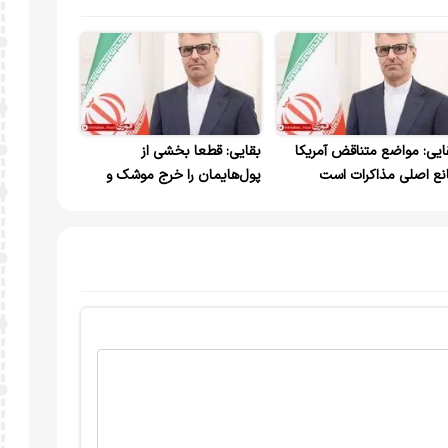
ایی: مواضع متناقض آمریکا
بقایی: قطعا بخشی از
نع اصلی مذاکرات است
پول‌هایمان را خرج موشک و
پهپاد می کنیم که اگر این کار را
نمی کردیم، دشمنان می
توانستند به اهداف شان برسند /
پل‌ها و نیروگاه‌های ایرانی خار
چشم آمریکایی‌ها شده است