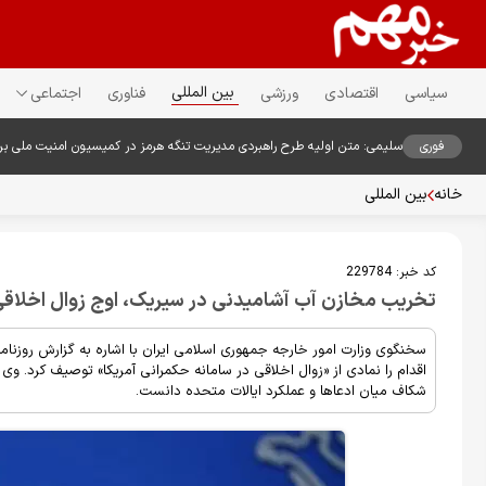
بین المللی
سیاسی
اقتصادی
ورزشی
فناوری
اجتماعی
فوری
سلیمی: متن اولیه طرح راهبردی مدیریت تنگه هرمز در کمیسیون امنیت ملی ب
خانه
بین المللی
کد خبر:
229784
تخریب مخازن آب آشامیدنی در سیریک، اوج زوال اخلاقی 
سخنگوی وزارت امور خارجه جمهوری اسلامی ایران با اشاره به گزارش روزنامه
اقدام را نمادی از «زوال اخلاقی در سامانه حکمرانی آمریکا» توصیف کرد. وی 
شکاف میان ادعاها و عملکرد ایالات متحده دانست.