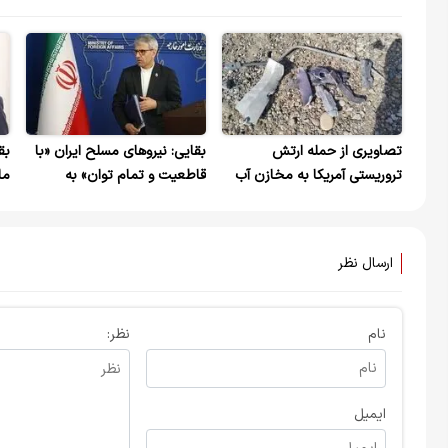
تصاویری از حمله ارتش
بقایی: نیروهای مسلح ایران «با
بق
تروریستی آمریکا به مخازن آب
قاطعیت و تمام توان» به
ما
آشامیدنی بخش بمانی
هرگونه حمله احتمالی پاسخ
شهرستان سیریک هرمزگان
خواهند داد
ارسال نظر
نام
نظر:
ایمیل