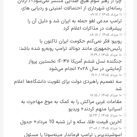
چرا از رهبر سوم هیچ صدایی منتشر نمی‌شود؟/ ارگان
رسانه‌ای شهرداری از احتمالات امنیتی و ردیابی های
۱۱ مرداد ۱۴۰۵ / ۰۹:۱۷
جاسوسی گفت
ترامپ مدعی لغو حمله به ایران شد و دلیل آن را
پیشرفت در مذاکرات اعلام کرد
۱۱ مرداد ۱۴۰۵ / ۰۸:۱۸
روبیو: فکر نمی‌کنم حکومت ایران تاکنون با
رئیس‌جمهوری مانند دونالد ترامپ روبه‌رو شده باشد؛
۱۰ مرداد ۱۴۰۵ / ۱۹:۲۹
کسی که واقعاً دست به اقدام می‌زند
جنگنده نسل ششم آمریکا F-۴۷؛ نخستین پرواز
آزمایشی در سال ۲۰۲۸ انجام می‌شود
۱۰ مرداد ۱۴۰۵ / ۱۹:۱۱
سه تصمیم راهبردی دولت برای تقویت دانشگاه‌ها اعلام
شد
۱۰ مرداد ۱۴۰۵ / ۱۸:۱۵
مقامات غربی مراکش را به کمک به موج مهاجرت به
اسپانیا متهم کردند+ ویدیو
۱۰ مرداد ۱۴۰۵ / ۱۵:۲۴
آخرین قیمت طلا، سکه و ارز شنبه 10 مرداد+ جدول
۱۰ مرداد ۱۴۰۵ / ۱۳:۰۸
اسوشیتدپرس: ترامپ فرماندار مینه‌سوتا را مسئول