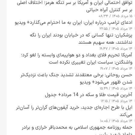
توافق احتمالی ایران و آمریکا بر سر تنگه هرمز؛ اختلاف اصلی
بر سر کنترل آبراه حیاتی
۱۵ مرداد ۱۴۰۵ / ۰۸:۳۴
ادعای ترامپ درباره ایران: ایران به ما احترام می‌گذارد+ ویدیو
۱۴ مرداد ۱۴۰۵ / ۲۲:۵۵
پزشکیان: تنها کسانی که در خیابان بودند ایران را نگه
نداشتند، همه سهیم هستند
۱۴ مرداد ۱۴۰۵ / ۱۹:۴۷
آمریکا تحریم فلای بغداد و دو هواپیمای وابسته را لغو کرد؛
واشنگتن: سیاست ایران تغییری نکرده است
۱۴ مرداد ۱۴۰۵ / ۱۹:۰۷
حسن روحانی: برخی معتقدند تشدید جنگ باعث نزدیک‌تر
شدن ظهور می‌شود+ ویدیو
۱۴ مرداد ۱۴۰۵ / ۱۵:۴۹
آخرین قیمت طلا و سکه در 14 مرداد+ جدول
۱۴ مرداد ۱۴۰۵ / ۱۲:۱۵
اپل با طرح اجاره‌ای جدید، خرید آیفون‌های گران‌تر را آسان‌تر
می‌کند
۱۴ مرداد ۱۴۰۵ / ۱۰:۰۵
حمله روزنامه جمهوری اسلامی به محمدباقر خرازی و برادر
داماد شهید رئیسی