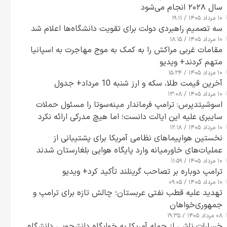
سال ۲۰۲۸ انجام می‌شود
۱۰ مرداد ۱۴۰۵ / ۱۹:۱۱
سه تصمیم راهبردی دولت برای تقویت دانشگاه‌ها اعلام شد
۱۰ مرداد ۱۴۰۵ / ۱۸:۱۵
مقامات غربی مراکش را به کمک به موج مهاجرت به اسپانیا
متهم کردند+ ویدیو
۱۰ مرداد ۱۴۰۵ / ۱۵:۲۴
آخرین قیمت طلا، سکه و ارز شنبه 10 مرداد+ جدول
۱۰ مرداد ۱۴۰۵ / ۱۳:۰۸
اسوشیتدپرس: ترامپ فرماندار مینه‌سوتا را مسئول حملات
سایبری علیه این ایالت دانست؛ اما هیچ مدرکی ارائه نکرد
۱۰ مرداد ۱۴۰۵ / ۱۲:۱۸
نخستین هواپیماهای نظامی آمریکا برای پشتیبانی از
عملیات‌های خاورمیانه وارد پایگاه هوایی بلغارستان شدند
۱۰ مرداد ۱۴۰۵ / ۱۱:۵۹
ترامپ دوباره بر تصاحب گرینلند تأکید کرد+ ویدیو
۱۰ مرداد ۱۴۰۵ / ۰۹:۰۵
تهدید علیه قطب نفتی عربستان؛ چالش تازه برای ترامپ و
جمهوری‌خواهان
۰۸ مرداد ۱۴۰۵ / ۱۹:۳۵
خسارات ناشی از حمله آمریکا به خوابگاه دانشجویی دانشگاه