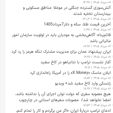
۰۷ مرداد ۱۴۰۵ / ۱۴:۲۷
آتش‌سوزی گسترده جنگلی در موغلا؛ مناطق مسکونی و
بیمارستان تخلیه شدند
۰۷ مرداد ۱۴۰۵ / ۱۳:۰۳
آخرین قیمت طلا، سکه و دلار7مرداد1405
۰۷ مرداد ۱۴۰۵ / ۱۱:۴۶
قائم‌پناه: آگاهی‌بخشی به مودیان باید در اولویت سازمان امور
مالیاتی باشد
۰۷ مرداد ۱۴۰۵ / ۰۹:۲۶
ایران پیشنهاد عمان برای مدیریت مشترک تنگه هرمز را رد کرد
۰۶ مرداد ۱۴۰۵ / ۱۹:۲۶
آغاز نشست ترامپ با نتانیاهو در کاخ سفید
۰۶ مرداد ۱۴۰۵ / ۱۹:۱۶
ایلان ماسک «X Money» را در آمریکا راه‌اندازی کرد
۰۶ مرداد ۱۴۰۵ / ۱۸:۵۲
زلنسکی وارد کاخ سفید شد+ ویدیو
۰۶ مرداد ۱۴۰۵ / ۱۸:۲۶
هیچ مصوبه سفری که دولت توان اجرای آن را نداشته باشد،
امضا نخواهد شد/ مصوبات سفرهای استانی در چارچوب
۰۶ مرداد ۱۴۰۵ / ۱۶:۵۳
قانون بودجه است+ عکس
ادعای ترامپ دربارهٔ ایران: «اگر من برگردم و کار را تمام کنم،