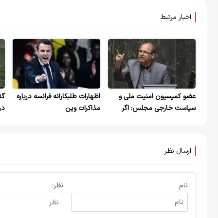
اخبار مرتبط
عضو کمیسیون امنیت ملی و
اظهارات طلبکارانه فرانسه درباره
گف
سیاست خارجی مجلس: اگر
مذاکرات وین
در
حشد شعبی وارد سوریه شود
جنگ بین ایران، سوریه و روسیه
با ترکیه، رژیم صهیونیستی و
ارسال نظر
آمریکا خواهد بود
نام
نظر: