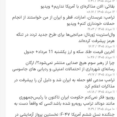
۱۲ مرداد ۱۴۰۵ / ۱۱:۴۱
بقائی: الان مذاکره‌ای با آمریکا نداریم+ ویدیو
۱۲ مرداد ۱۴۰۵ / ۰۸:۱۷
ترامپ: عربستان، امارات، قطر و ایران از من خواستند از انجام
حملات خودداری کنم+ ویدیو
۱۱ مرداد ۱۴۰۵ / ۱۹:۰۴
وال‌استریت ژورنال: میانجی‌ها برای طرح جدید تردد در تنگه
هرمز پیشرفت کرده‌اند
۱۱ مرداد ۱۴۰۵ / ۱۶:۱۲
آخرین قیمت طلا، سکه و ارز یکشنبه 11 مرداد+ جدول
۱۱ مرداد ۱۴۰۵ / ۱۰:۴۶
چرا از رهبر سوم هیچ صدایی منتشر نمی‌شود؟/ ارگان
رسانه‌ای شهرداری از احتمالات امنیتی و ردیابی های جاسوسی
۱۱ مرداد ۱۴۰۵ / ۰۹:۱۷
گفت
ترامپ مدعی لغو حمله به ایران شد و دلیل آن را پیشرفت در
مذاکرات اعلام کرد
۱۱ مرداد ۱۴۰۵ / ۰۸:۱۸
روبیو: فکر نمی‌کنم حکومت ایران تاکنون با رئیس‌جمهوری
مانند دونالد ترامپ روبه‌رو شده باشد؛کسی که واقعاً دست به
۱۰ مرداد ۱۴۰۵ / ۱۹:۲۹
اقدام می‌زند
جنگنده نسل ششم آمریکا F-۴۷؛ نخستین پرواز آزمایشی در