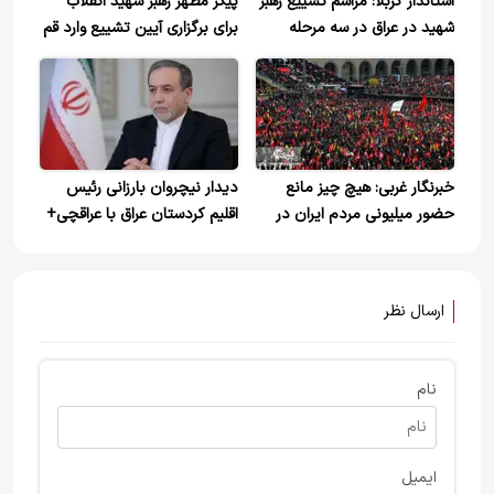
استاندار کربلا: مراسم تشییع رهبر
پیکر مطهر رهبر شهید انقلاب
شهید در عراق در سه مرحله
برای برگزاری آیین تشییع وارد قم
برگزار می‌شود/چهارشنبه تعطیل
شد+ ویدیو
رسمی است
خبرنگار غربی: هیچ چیز مانع
دیدار نیچروان بارزانی رئیس
حضور میلیونی مردم ایران در
اقلیم کردستان عراق با عراقچی+
وداع با رهبر شهید نشد
ویدیو
ارسال نظر
نام
ایمیل