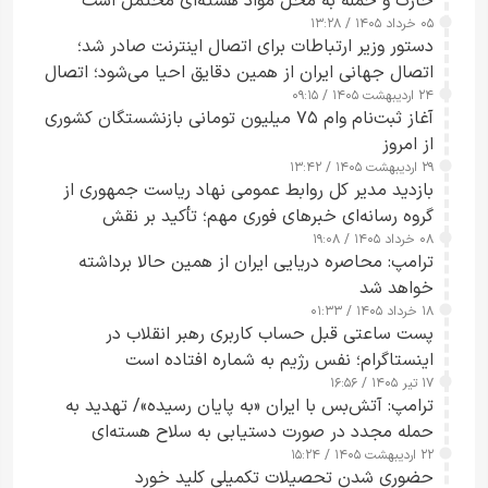
خارک و حمله به محل مواد هسته‌ای محتمل است
۰۵ خرداد ۱۴۰۵ / ۱۳:۲۸
دستور وزیر ارتباطات برای اتصال اینترنت صادر شد؛
اتصال جهانی ایران از همین دقایق احیا می‌شود؛ اتصال
۲۴ اردیبهشت ۱۴۰۵ / ۰۹:۱۵
کامل مردم تا ۲۴ ساعت آینده
آغاز ثبت‌نام وام ۷۵ میلیون تومانی بازنشستگان کشوری
از امروز
۲۹ اردیبهشت ۱۴۰۵ / ۱۳:۴۲
بازدید مدیر کل روابط عمومی نهاد ریاست جمهوری از
گروه رسانه‌ای خبرهای فوری مهم؛ تأکید بر نقش
۰۸ خرداد ۱۴۰۵ / ۱۹:۰۸
رسانه‌های هوشمند و مسئول در ارتقای آگاهی عمومی
ترامپ: محاصره دریایی ایران از همین حالا برداشته
خواهد شد
۱۸ خرداد ۱۴۰۵ / ۰۱:۳۳
پست ساعتی قبل حساب کاربری رهبر انقلاب در
اینستاگرام؛ نفس رژیم به شماره افتاده است​
۱۷ تیر ۱۴۰۵ / ۱۶:۵۶
ترامپ: آتش‌بس با ایران «به پایان رسیده»/ تهدید به
حمله مجدد در صورت دستیابی به سلاح هسته‌ای
۲۲ اردیبهشت ۱۴۰۵ / ۱۵:۲۴
حضوری شدن تحصیلات تکمیلی کلید خورد