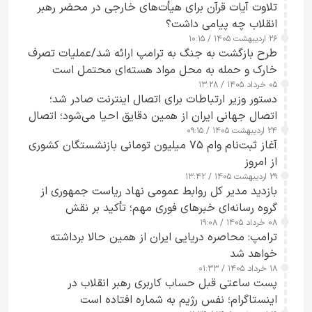
تلاوت آیات قرآن برای هیأت‌های خارجی در محضر رهبر
انقلاب چه پیامی داشت؟
۲۶ اردیبهشت ۱۴۰۵ / ۱۰:۱۵
طرح‌ بازگشت به جنگ به ترامپ ارائه شد/عملیات تصرف
خارک و حمله به محل مواد هسته‌ای محتمل است
۰۵ خرداد ۱۴۰۵ / ۱۳:۲۸
دستور وزیر ارتباطات برای اتصال اینترنت صادر شد؛
اتصال جهانی ایران از همین دقایق احیا می‌شود؛ اتصال
۲۴ اردیبهشت ۱۴۰۵ / ۰۹:۱۵
کامل مردم تا ۲۴ ساعت آینده
آغاز ثبت‌نام وام ۷۵ میلیون تومانی بازنشستگان کشوری
از امروز
۲۹ اردیبهشت ۱۴۰۵ / ۱۳:۴۲
بازدید مدیر کل روابط عمومی نهاد ریاست جمهوری از
گروه رسانه‌ای خبرهای فوری مهم؛ تأکید بر نقش
۰۸ خرداد ۱۴۰۵ / ۱۹:۰۸
رسانه‌های هوشمند و مسئول در ارتقای آگاهی عمومی
ترامپ: محاصره دریایی ایران از همین حالا برداشته
خواهد شد
۱۸ خرداد ۱۴۰۵ / ۰۱:۳۳
پست ساعتی قبل حساب کاربری رهبر انقلاب در
اینستاگرام؛ نفس رژیم به شماره افتاده است​