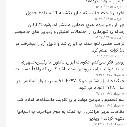
هرمز پیشرفت کرده‌اند
۱۱ مرداد ۱۴۰۵ / ۱۶:۱۲
آخرین قیمت طلا، سکه و ارز یکشنبه 11 مرداد+ جدول
۱۱ مرداد ۱۴۰۵ / ۱۰:۴۶
چرا از رهبر سوم هیچ صدایی منتشر نمی‌شود؟/ ارگان
رسانه‌ای شهرداری از احتمالات امنیتی و ردیابی های جاسوسی
۱۱ مرداد ۱۴۰۵ / ۰۹:۱۷
گفت
ترامپ مدعی لغو حمله به ایران شد و دلیل آن را پیشرفت در
مذاکرات اعلام کرد
۱۱ مرداد ۱۴۰۵ / ۰۸:۱۸
روبیو: فکر نمی‌کنم حکومت ایران تاکنون با رئیس‌جمهوری
مانند دونالد ترامپ روبه‌رو شده باشد؛کسی که واقعاً دست به
۱۰ مرداد ۱۴۰۵ / ۱۹:۲۹
اقدام می‌زند
جنگنده نسل ششم آمریکا F-۴۷؛ نخستین پرواز آزمایشی در
سال ۲۰۲۸ انجام می‌شود
۱۰ مرداد ۱۴۰۵ / ۱۹:۱۱
سه تصمیم راهبردی دولت برای تقویت دانشگاه‌ها اعلام شد
۱۰ مرداد ۱۴۰۵ / ۱۸:۱۵
مقامات غربی مراکش را به کمک به موج مهاجرت به اسپانیا
متهم کردند+ ویدیو
۱۰ مرداد ۱۴۰۵ / ۱۵:۲۴