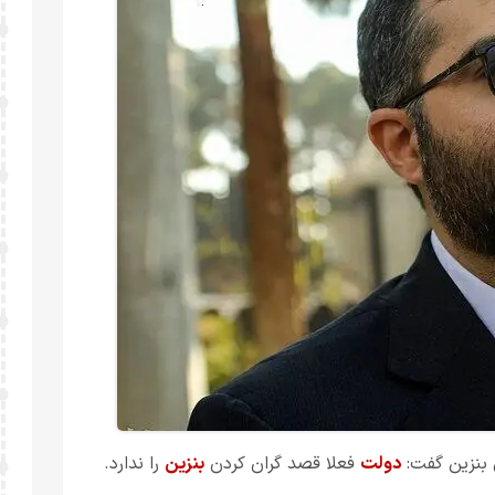
 بنزین گفت:
دولت
فعلا قصد گران کردن
بنزین
را ندارد.