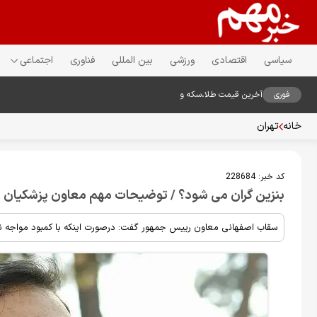
سیاسی
اقتصادی
ورزشی
بین المللی
فناوری
اجتماعی
فوری
آخرین قیمت طلا،سکه و
دلار18مرداد1405
خانه
تهران
کد خبر:
228684
بنزین گران می شود؟ / توضیحات مهم معاون پزشکیان
سقاب اصفهانی معاون رییس جمهور گفت: درصورت اینکه با کمبود مواجه نش