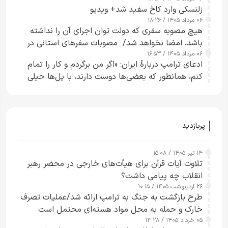
زلنسکی وارد کاخ سفید شد+ ویدیو
۰۶ مرداد ۱۴۰۵ / ۱۸:۲۶
هیچ مصوبه سفری که دولت توان اجرای آن را نداشته
باشد، امضا نخواهد شد/ مصوبات سفرهای استانی در
۰۶ مرداد ۱۴۰۵ / ۱۶:۵۳
چارچوب قانون بودجه است+ عکس
ادعای ترامپ دربارهٔ ایران: «اگر من برگردم و کار را تمام
کنم، همانطور که بعضی‌ها دوست دارند، با پل‌ها خیلی
راحت می‌توانم بیشتر پل‌هایشان را در کمتر از یک
ساعت از بین ببرم+ ویدیو
پربازدید
۱۴ تیر ۱۴۰۵ / ۱۵:۰۸
تلاوت آیات قرآن برای هیأت‌های خارجی در محضر رهبر
انقلاب چه پیامی داشت؟
۲۶ اردیبهشت ۱۴۰۵ / ۱۰:۱۵
طرح‌ بازگشت به جنگ به ترامپ ارائه شد/عملیات تصرف
خارک و حمله به محل مواد هسته‌ای محتمل است
۰۵ خرداد ۱۴۰۵ / ۱۳:۲۸