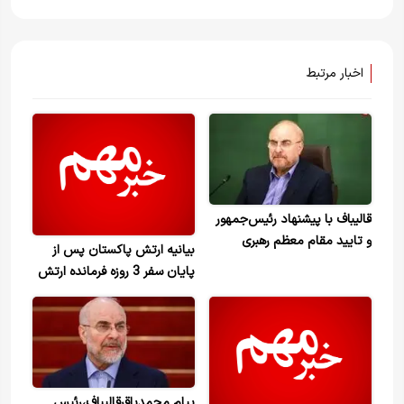
اخبار مرتبط
قالیباف با پیشنهاد رئیس‌جمهور
و تایید مقام معظم رهبری
بیانیه ارتش پاکستان پس از
نماینده ویژه ایران در امور چین
پایان سفر 3 روزه فرمانده ارتش
شده است
به ایران
پیام محمدباقرقالیباف،رئیس