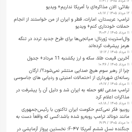
۱۲ مرداد ۱۴۰۵ / ۱۱:۴۱
بقائی: الان مذاکره‌ای با آمریکا نداریم+ ویدیو
۱۲ مرداد ۱۴۰۵ / ۰۸:۱۷
ترامپ: عربستان، امارات، قطر و ایران از من خواستند از انجام
حملات خودداری کنم+ ویدیو
۱۱ مرداد ۱۴۰۵ / ۱۹:۰۴
وال‌استریت ژورنال: میانجی‌ها برای طرح جدید تردد در تنگه
هرمز پیشرفت کرده‌اند
۱۱ مرداد ۱۴۰۵ / ۱۶:۱۲
آخرین قیمت طلا، سکه و ارز یکشنبه 11 مرداد+ جدول
۱۱ مرداد ۱۴۰۵ / ۱۰:۴۶
چرا از رهبر سوم هیچ صدایی منتشر نمی‌شود؟/ ارگان
رسانه‌ای شهرداری از احتمالات امنیتی و ردیابی های جاسوسی
۱۱ مرداد ۱۴۰۵ / ۰۹:۱۷
گفت
ترامپ مدعی لغو حمله به ایران شد و دلیل آن را پیشرفت در
مذاکرات اعلام کرد
۱۱ مرداد ۱۴۰۵ / ۰۸:۱۸
روبیو: فکر نمی‌کنم حکومت ایران تاکنون با رئیس‌جمهوری
مانند دونالد ترامپ روبه‌رو شده باشد؛کسی که واقعاً دست به
۱۰ مرداد ۱۴۰۵ / ۱۹:۲۹
اقدام می‌زند
جنگنده نسل ششم آمریکا F-۴۷؛ نخستین پرواز آزمایشی در