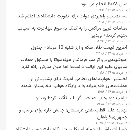
سال ۲۰۲۸ انجام می‌شود
۱۰ مرداد ۱۴۰۵ / ۱۹:۱۱
سه تصمیم راهبردی دولت برای تقویت دانشگاه‌ها اعلام شد
۱۰ مرداد ۱۴۰۵ / ۱۸:۱۵
مقامات غربی مراکش را به کمک به موج مهاجرت به اسپانیا
متهم کردند+ ویدیو
۱۰ مرداد ۱۴۰۵ / ۱۵:۲۴
آخرین قیمت طلا، سکه و ارز شنبه 10 مرداد+ جدول
۱۰ مرداد ۱۴۰۵ / ۱۳:۰۸
اسوشیتدپرس: ترامپ فرماندار مینه‌سوتا را مسئول حملات
سایبری علیه این ایالت دانست؛ اما هیچ مدرکی ارائه نکرد
۱۰ مرداد ۱۴۰۵ / ۱۲:۱۸
نخستین هواپیماهای نظامی آمریکا برای پشتیبانی از
عملیات‌های خاورمیانه وارد پایگاه هوایی بلغارستان شدند
۱۰ مرداد ۱۴۰۵ / ۱۱:۵۹
ترامپ دوباره بر تصاحب گرینلند تأکید کرد+ ویدیو
۱۰ مرداد ۱۴۰۵ / ۰۹:۰۵
تهدید علیه قطب نفتی عربستان؛ چالش تازه برای ترامپ و
جمهوری‌خواهان
۰۸ مرداد ۱۴۰۵ / ۱۹:۳۵
خسارات ناشی از حمله آمریکا به خوابگاه دانشجویی دانشگاه