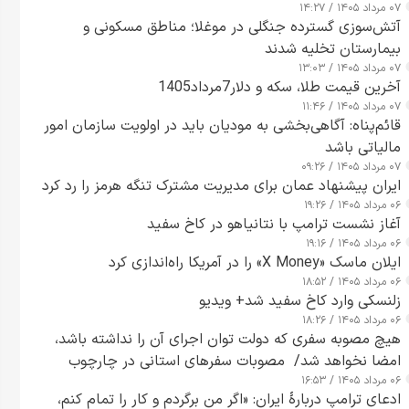
۰۷ مرداد ۱۴۰۵ / ۱۴:۲۷
آتش‌سوزی گسترده جنگلی در موغلا؛ مناطق مسکونی و
بیمارستان تخلیه شدند
۰۷ مرداد ۱۴۰۵ / ۱۳:۰۳
آخرین قیمت طلا، سکه و دلار7مرداد1405
۰۷ مرداد ۱۴۰۵ / ۱۱:۴۶
قائم‌پناه: آگاهی‌بخشی به مودیان باید در اولویت سازمان امور
مالیاتی باشد
۰۷ مرداد ۱۴۰۵ / ۰۹:۲۶
ایران پیشنهاد عمان برای مدیریت مشترک تنگه هرمز را رد کرد
۰۶ مرداد ۱۴۰۵ / ۱۹:۲۶
آغاز نشست ترامپ با نتانیاهو در کاخ سفید
۰۶ مرداد ۱۴۰۵ / ۱۹:۱۶
ایلان ماسک «X Money» را در آمریکا راه‌اندازی کرد
۰۶ مرداد ۱۴۰۵ / ۱۸:۵۲
زلنسکی وارد کاخ سفید شد+ ویدیو
۰۶ مرداد ۱۴۰۵ / ۱۸:۲۶
هیچ مصوبه سفری که دولت توان اجرای آن را نداشته باشد،
امضا نخواهد شد/ مصوبات سفرهای استانی در چارچوب
۰۶ مرداد ۱۴۰۵ / ۱۶:۵۳
قانون بودجه است+ عکس
ادعای ترامپ دربارهٔ ایران: «اگر من برگردم و کار را تمام کنم،