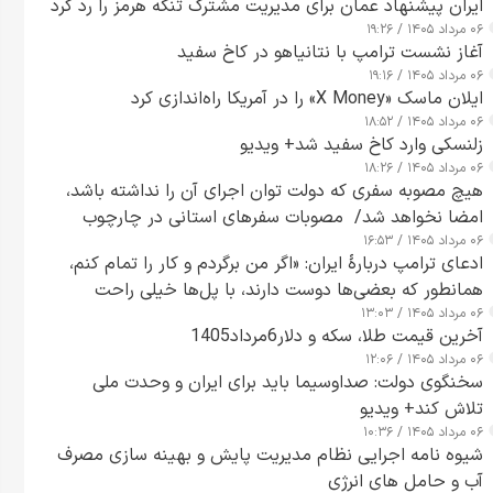
ایران پیشنهاد عمان برای مدیریت مشترک تنگه هرمز را رد کرد
۰۶ مرداد ۱۴۰۵ / ۱۹:۲۶
آغاز نشست ترامپ با نتانیاهو در کاخ سفید
۰۶ مرداد ۱۴۰۵ / ۱۹:۱۶
ایلان ماسک «X Money» را در آمریکا راه‌اندازی کرد
۰۶ مرداد ۱۴۰۵ / ۱۸:۵۲
زلنسکی وارد کاخ سفید شد+ ویدیو
۰۶ مرداد ۱۴۰۵ / ۱۸:۲۶
هیچ مصوبه سفری که دولت توان اجرای آن را نداشته باشد،
امضا نخواهد شد/ مصوبات سفرهای استانی در چارچوب
۰۶ مرداد ۱۴۰۵ / ۱۶:۵۳
قانون بودجه است+ عکس
ادعای ترامپ دربارهٔ ایران: «اگر من برگردم و کار را تمام کنم،
همانطور که بعضی‌ها دوست دارند، با پل‌ها خیلی راحت
۰۶ مرداد ۱۴۰۵ / ۱۳:۰۳
می‌توانم بیشتر پل‌هایشان را در کمتر از یک ساعت از بین
آخرین قیمت طلا، سکه و دلار6مرداد1405
ببرم+ ویدیو
۰۶ مرداد ۱۴۰۵ / ۱۲:۰۶
سخنگوی دولت: صداوسیما باید برای ایران و وحدت ملی
تلاش کند+ ویدیو
۰۶ مرداد ۱۴۰۵ / ۱۰:۳۶
شیوه نامه اجرایی نظام مدیریت پایش و بهینه سازی مصرف
آب و حامل های انرژی