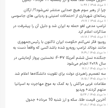
آخرین قیمت طلا، سکه و ارز یکشنبه 11 مرداد+ جدول
۱۱ مرداد ۱۴۰۵ / ۱۰:۴۶
چرا از رهبر سوم هیچ صدایی منتشر نمی‌شود؟/ ارگان
رسانه‌ای شهرداری از احتمالات امنیتی و ردیابی های جاسوسی
۱۱ مرداد ۱۴۰۵ / ۰۹:۱۷
گفت
ترامپ مدعی لغو حمله به ایران شد و دلیل آن را پیشرفت در
مذاکرات اعلام کرد
۱۱ مرداد ۱۴۰۵ / ۰۸:۱۸
روبیو: فکر نمی‌کنم حکومت ایران تاکنون با رئیس‌جمهوری
مانند دونالد ترامپ روبه‌رو شده باشد؛کسی که واقعاً دست به
۱۰ مرداد ۱۴۰۵ / ۱۹:۲۹
اقدام می‌زند
جنگنده نسل ششم آمریکا F-۴۷؛ نخستین پرواز آزمایشی در
سال ۲۰۲۸ انجام می‌شود
۱۰ مرداد ۱۴۰۵ / ۱۹:۱۱
سه تصمیم راهبردی دولت برای تقویت دانشگاه‌ها اعلام شد
۱۰ مرداد ۱۴۰۵ / ۱۸:۱۵
مقامات غربی مراکش را به کمک به موج مهاجرت به اسپانیا
متهم کردند+ ویدیو
۱۰ مرداد ۱۴۰۵ / ۱۵:۲۴
آخرین قیمت طلا، سکه و ارز شنبه 10 مرداد+ جدول
۱۰ مرداد ۱۴۰۵ / ۱۳:۰۸