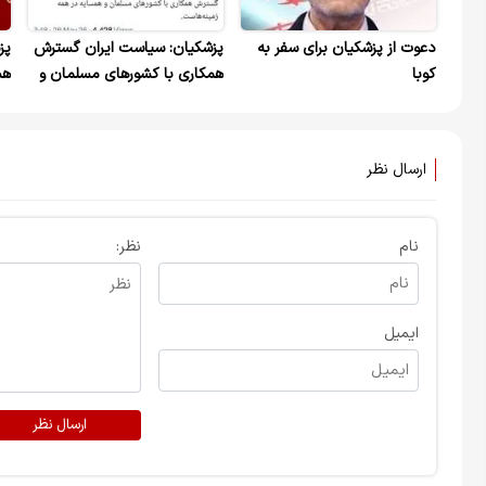
دعوت از پزشکیان برای سفر به
پزشکیان: سیاست ایران گسترش
پز
کوبا
همکاری با کشورهای مسلمان و
هس
همسایه در همهٔ زمینه‌هاست
به
دی
ارسال نظر
نام
نظر:
ایمیل
ارسال نظر