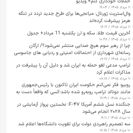
حملات خودداری کنم+ ویدیو
۱۱ مرداد ۱۴۰۵ / ۱۹:۰۴
وال‌استریت ژورنال: میانجی‌ها برای طرح جدید تردد در تنگه
هرمز پیشرفت کرده‌اند
۱۱ مرداد ۱۴۰۵ / ۱۶:۱۲
آخرین قیمت طلا، سکه و ارز یکشنبه 11 مرداد+ جدول
۱۱ مرداد ۱۴۰۵ / ۱۰:۴۶
چرا از رهبر سوم هیچ صدایی منتشر نمی‌شود؟/ ارگان
رسانه‌ای شهرداری از احتمالات امنیتی و ردیابی های جاسوسی
۱۱ مرداد ۱۴۰۵ / ۰۹:۱۷
گفت
ترامپ مدعی لغو حمله به ایران شد و دلیل آن را پیشرفت در
مذاکرات اعلام کرد
۱۱ مرداد ۱۴۰۵ / ۰۸:۱۸
روبیو: فکر نمی‌کنم حکومت ایران تاکنون با رئیس‌جمهوری
مانند دونالد ترامپ روبه‌رو شده باشد؛کسی که واقعاً دست به
۱۰ مرداد ۱۴۰۵ / ۱۹:۲۹
اقدام می‌زند
جنگنده نسل ششم آمریکا F-۴۷؛ نخستین پرواز آزمایشی در
سال ۲۰۲۸ انجام می‌شود
۱۰ مرداد ۱۴۰۵ / ۱۹:۱۱
سه تصمیم راهبردی دولت برای تقویت دانشگاه‌ها اعلام شد
۱۰ مرداد ۱۴۰۵ / ۱۸:۱۵