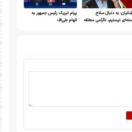
شکیان: به دنبال سلاح
پیام تبریک رئیس جمهور به
ته‌ای نیستیم، ناآرامی منطقه
الهام علی‌اف
 خاطر اسرائیل است / با ذلت،
پلماسی نمی‌کنیم