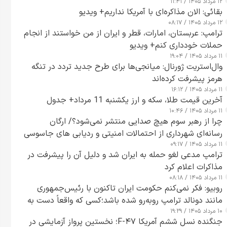
۱۲ مرداد ۱۴۰۵ / ۱۱:۴۱
بقائی: الان مذاکره‌ای با آمریکا نداریم+ ویدیو
۱۲ مرداد ۱۴۰۵ / ۰۸:۱۷
ترامپ: عربستان، امارات، قطر و ایران از من خواستند از انجام
حملات خودداری کنم+ ویدیو
۱۱ مرداد ۱۴۰۵ / ۱۹:۰۴
وال‌استریت ژورنال: میانجی‌ها برای طرح جدید تردد در تنگه
هرمز پیشرفت کرده‌اند
۱۱ مرداد ۱۴۰۵ / ۱۶:۱۲
آخرین قیمت طلا، سکه و ارز یکشنبه 11 مرداد+ جدول
۱۱ مرداد ۱۴۰۵ / ۱۰:۴۶
چرا از رهبر سوم هیچ صدایی منتشر نمی‌شود؟/ ارگان
رسانه‌ای شهرداری از احتمالات امنیتی و ردیابی های جاسوسی
۱۱ مرداد ۱۴۰۵ / ۰۹:۱۷
گفت
ترامپ مدعی لغو حمله به ایران شد و دلیل آن را پیشرفت در
مذاکرات اعلام کرد
۱۱ مرداد ۱۴۰۵ / ۰۸:۱۸
روبیو: فکر نمی‌کنم حکومت ایران تاکنون با رئیس‌جمهوری
مانند دونالد ترامپ روبه‌رو شده باشد؛کسی که واقعاً دست به
۱۰ مرداد ۱۴۰۵ / ۱۹:۲۹
اقدام می‌زند
جنگنده نسل ششم آمریکا F-۴۷؛ نخستین پرواز آزمایشی در