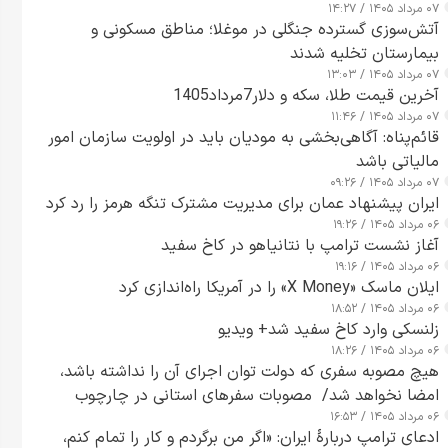
۰۷ مرداد ۱۴۰۵ / ۱۴:۲۷
آتش‌سوزی گسترده جنگلی در موغلا؛ مناطق مسکونی و
بیمارستان تخلیه شدند
۰۷ مرداد ۱۴۰۵ / ۱۳:۰۳
آخرین قیمت طلا، سکه و دلار7مرداد1405
۰۷ مرداد ۱۴۰۵ / ۱۱:۴۶
قائم‌پناه: آگاهی‌بخشی به مودیان باید در اولویت سازمان امور
مالیاتی باشد
۰۷ مرداد ۱۴۰۵ / ۰۹:۲۶
ایران پیشنهاد عمان برای مدیریت مشترک تنگه هرمز را رد کرد
۰۶ مرداد ۱۴۰۵ / ۱۹:۲۶
آغاز نشست ترامپ با نتانیاهو در کاخ سفید
۰۶ مرداد ۱۴۰۵ / ۱۹:۱۶
ایلان ماسک «X Money» را در آمریکا راه‌اندازی کرد
۰۶ مرداد ۱۴۰۵ / ۱۸:۵۲
زلنسکی وارد کاخ سفید شد+ ویدیو
۰۶ مرداد ۱۴۰۵ / ۱۸:۲۶
هیچ مصوبه سفری که دولت توان اجرای آن را نداشته باشد،
امضا نخواهد شد/ مصوبات سفرهای استانی در چارچوب
۰۶ مرداد ۱۴۰۵ / ۱۶:۵۳
قانون بودجه است+ عکس
ادعای ترامپ دربارهٔ ایران: «اگر من برگردم و کار را تمام کنم،