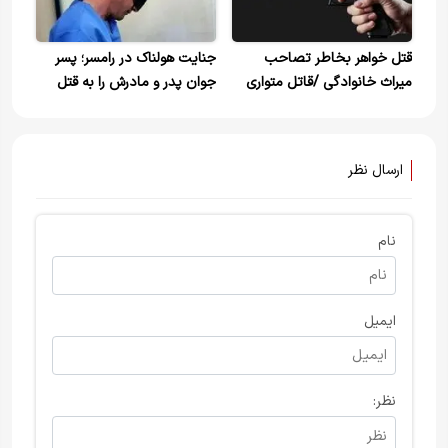
قتل خواهر بخاطر تصاحب
جنایت هولناک در رامسر؛ پسر
میراث خانوادگی /قاتل متواری
جوان پدر و مادرش را به قتل
شده است
رساند
ارسال نظر
نام
ایمیل
نظر: