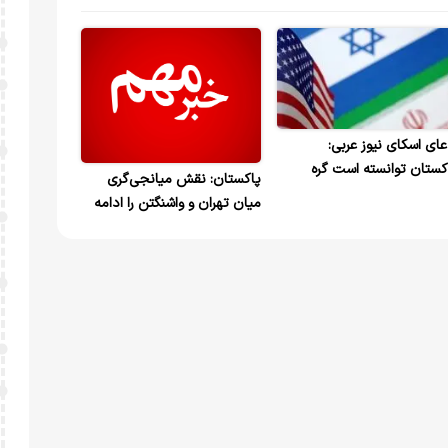
عای اسکای نیوز عربی:
کستان توانسته است گره
پاکستان: نقش میانجی‌گری
ونده هسته‌ای ایران را در
میان تهران و واشنگتن را ادامه
اکرات دشوار بین تهران و
می‌دهیم
شنگتن بازکند