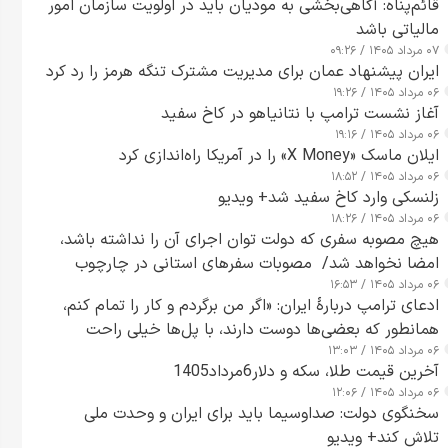
قائم‌پناه: آگاهی‌بخشی به مودیان باید در اولویت سازمان امور
مالیاتی باشد
۰۷ مرداد ۱۴۰۵ / ۰۹:۲۶
ایران پیشنهاد عمان برای مدیریت مشترک تنگه هرمز را رد کرد
۰۶ مرداد ۱۴۰۵ / ۱۹:۲۶
آغاز نشست ترامپ با نتانیاهو در کاخ سفید
۰۶ مرداد ۱۴۰۵ / ۱۹:۱۶
ایلان ماسک «X Money» را در آمریکا راه‌اندازی کرد
۰۶ مرداد ۱۴۰۵ / ۱۸:۵۲
زلنسکی وارد کاخ سفید شد+ ویدیو
۰۶ مرداد ۱۴۰۵ / ۱۸:۲۶
هیچ مصوبه سفری که دولت توان اجرای آن را نداشته باشد،
امضا نخواهد شد/ مصوبات سفرهای استانی در چارچوب
۰۶ مرداد ۱۴۰۵ / ۱۶:۵۳
قانون بودجه است+ عکس
ادعای ترامپ دربارهٔ ایران: «اگر من برگردم و کار را تمام کنم،
همانطور که بعضی‌ها دوست دارند، با پل‌ها خیلی راحت
۰۶ مرداد ۱۴۰۵ / ۱۳:۰۳
می‌توانم بیشتر پل‌هایشان را در کمتر از یک ساعت از بین
آخرین قیمت طلا، سکه و دلار6مرداد1405
ببرم+ ویدیو
۰۶ مرداد ۱۴۰۵ / ۱۲:۰۶
سخنگوی دولت: صداوسیما باید برای ایران و وحدت ملی
تلاش کند+ ویدیو