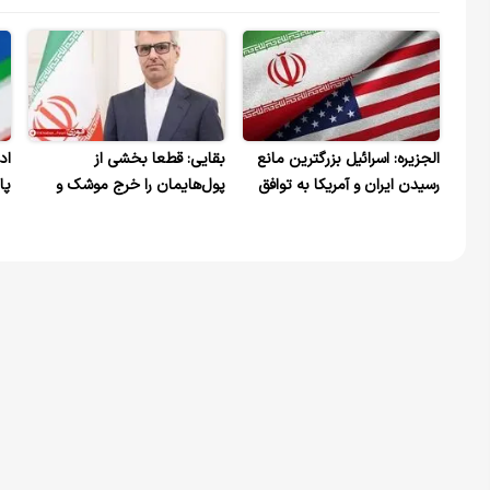
الجزیره: اسرائیل بزرگترین مانع
بقایی: قطعا بخشی از
اد
رسیدن ایران و آمریکا به توافق
پول‌هایمان را خرج موشک و
پا
است
پهپاد می کنیم که اگر این کار را
پر
نمی کردیم، دشمنان می
مذ
توانستند به اهداف شان برسند /
وا
پل‌ها و نیروگاه‌های ایرانی خار
چشم آمریکایی‌ها شده است