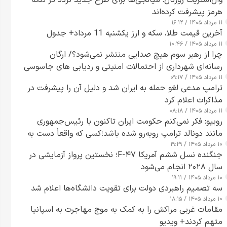
وال‌استریت ژورنال: میانجی‌ها برای طرح جدید تردد در تنگه
هرمز پیشرفت کرده‌اند
۱۱ مرداد ۱۴۰۵ / ۱۶:۱۲
آخرین قیمت طلا، سکه و ارز یکشنبه 11 مرداد+ جدول
۱۱ مرداد ۱۴۰۵ / ۱۰:۴۶
چرا از رهبر سوم هیچ صدایی منتشر نمی‌شود؟/ ارگان
رسانه‌ای شهرداری از احتمالات امنیتی و ردیابی های جاسوسی
۱۱ مرداد ۱۴۰۵ / ۰۹:۱۷
گفت
ترامپ مدعی لغو حمله به ایران شد و دلیل آن را پیشرفت در
مذاکرات اعلام کرد
۱۱ مرداد ۱۴۰۵ / ۰۸:۱۸
روبیو: فکر نمی‌کنم حکومت ایران تاکنون با رئیس‌جمهوری
مانند دونالد ترامپ روبه‌رو شده باشد؛کسی که واقعاً دست به
۱۰ مرداد ۱۴۰۵ / ۱۹:۲۹
اقدام می‌زند
جنگنده نسل ششم آمریکا F-۴۷؛ نخستین پرواز آزمایشی در
سال ۲۰۲۸ انجام می‌شود
۱۰ مرداد ۱۴۰۵ / ۱۹:۱۱
سه تصمیم راهبردی دولت برای تقویت دانشگاه‌ها اعلام شد
۱۰ مرداد ۱۴۰۵ / ۱۸:۱۵
مقامات غربی مراکش را به کمک به موج مهاجرت به اسپانیا
متهم کردند+ ویدیو