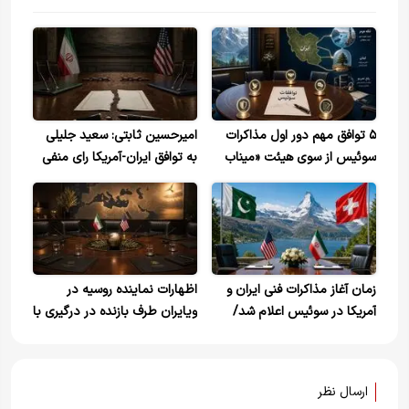
۵ توافق مهم دور اول مذاکرات
امیرحسین ثابتی: سعید جلیلی
سوئیس از سوی هیئت «میناب
به توافق ایران-آمریکا رای منفی
۱۶۸» اعلام شد
داد؛ آمریکا حتما نقض عهد
خواهد کرد+ ویدیو
زمان آغاز مذاکرات فنی ایران و
اظهارات نماینده روسیه در
آمریکا در سوئیس اعلام شد/
ویایران طرف بازنده در درگیری با
ادامه رایزنی‌های پاکستان
اسرائیل و آمریکا نبوده است
ارسال نظر