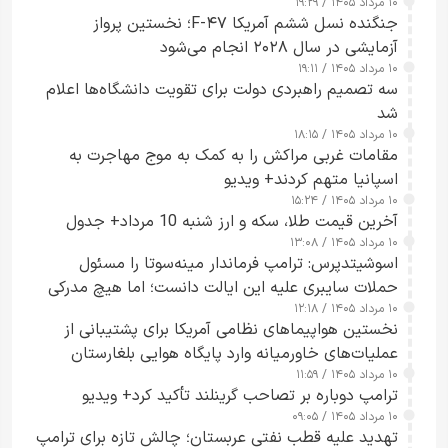
۱۰ مرداد ۱۴۰۵ / ۱۹:۲۹
کسی که واقعاً دست به اقدام می‌زند
جنگنده نسل ششم آمریکا F-۴۷؛ نخستین پرواز
آزمایشی در سال ۲۰۲۸ انجام می‌شود
۱۰ مرداد ۱۴۰۵ / ۱۹:۱۱
سه تصمیم راهبردی دولت برای تقویت دانشگاه‌ها اعلام
شد
۱۰ مرداد ۱۴۰۵ / ۱۸:۱۵
مقامات غربی مراکش را به کمک به موج مهاجرت به
اسپانیا متهم کردند+ ویدیو
۱۰ مرداد ۱۴۰۵ / ۱۵:۲۴
آخرین قیمت طلا، سکه و ارز شنبه 10 مرداد+ جدول
۱۰ مرداد ۱۴۰۵ / ۱۳:۰۸
اسوشیتدپرس: ترامپ فرماندار مینه‌سوتا را مسئول
حملات سایبری علیه این ایالت دانست؛ اما هیچ مدرکی
۱۰ مرداد ۱۴۰۵ / ۱۲:۱۸
ارائه نکرد
نخستین هواپیماهای نظامی آمریکا برای پشتیبانی از
عملیات‌های خاورمیانه وارد پایگاه هوایی بلغارستان
۱۰ مرداد ۱۴۰۵ / ۱۱:۵۹
شدند
ترامپ دوباره بر تصاحب گرینلند تأکید کرد+ ویدیو
۱۰ مرداد ۱۴۰۵ / ۰۹:۰۵
تهدید علیه قطب نفتی عربستان؛ چالش تازه برای ترامپ