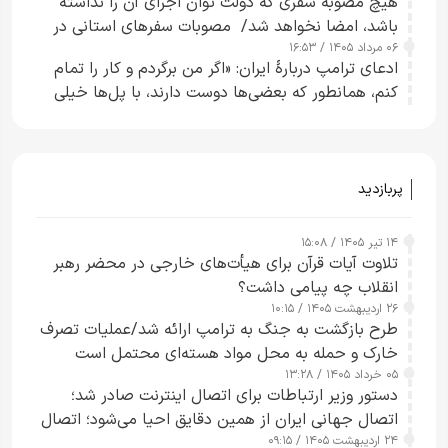
هیچ مصوبه سفری که دولت توان اجرای آن را نداشته
باشد، امضا نخواهد شد/ مصوبات سفرهای استانی در
۰۶ مرداد ۱۴۰۵ / ۱۶:۵۳
چارچوب قانون بودجه است+ عکس
ادعای ترامپ دربارهٔ ایران: «اگر من برگردم و کار را تمام
کنم، همانطور که بعضی‌ها دوست دارند، با پل‌ها خیلی
راحت می‌توانم بیشتر پل‌هایشان را در کمتر از یک
ساعت از بین ببرم+ ویدیو
پربازدید
۱۴ تیر ۱۴۰۵ / ۱۵:۰۸
تلاوت آیات قرآن برای هیأت‌های خارجی در محضر رهبر
انقلاب چه پیامی داشت؟
۲۶ اردیبهشت ۱۴۰۵ / ۱۰:۱۵
طرح‌ بازگشت به جنگ به ترامپ ارائه شد/عملیات تصرف
خارک و حمله به محل مواد هسته‌ای محتمل است
۰۵ خرداد ۱۴۰۵ / ۱۳:۲۸
دستور وزیر ارتباطات برای اتصال اینترنت صادر شد؛
اتصال جهانی ایران از همین دقایق احیا می‌شود؛ اتصال
۲۴ اردیبهشت ۱۴۰۵ / ۰۹:۱۵
کامل مردم تا ۲۴ ساعت آینده