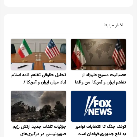
اخبار مرتبط
عصبانیت مسیح علینژاد از
تحلیل حقوقی تفاهم نامه اسلام
تفاهم ایران و آمریکا: من واقعا
آباد میان ایران و آمریکا /
شوکه شدم! ترامپ با وعده تغییر
دستاوردهای راهبردی ایران در
رژیم جنگ را آغاز کرد، چه شده
توافق چه بود؟
که الان با جمهوری اسلامی‌سر
میز مذاکره نشسته است+ ویدیو
توقف جنگ تا انتخابات نوامبر
جزئیات تلفات جدید ارتش رژیم
به نفع جمهوری‌خواهان است
صهیونیستی در درگیری‌های