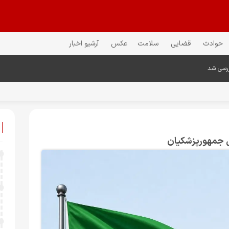
حوادث
قضایی
سلامت
عکس
آرشیو اخبار
ررسی شد
س جمهورپزشکیان