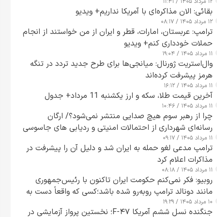
۱۲ مرداد ۱۴۰۵ / ۱۱:۴۱
بقائی: الان مذاکره‌ای با آمریکا نداریم+ ویدیو
۱۲ مرداد ۱۴۰۵ / ۰۸:۱۷
ترامپ: عربستان، امارات، قطر و ایران از من خواستند از انجام
حملات خودداری کنم+ ویدیو
۱۱ مرداد ۱۴۰۵ / ۱۹:۰۴
وال‌استریت ژورنال: میانجی‌ها برای طرح جدید تردد در تنگه
هرمز پیشرفت کرده‌اند
۱۱ مرداد ۱۴۰۵ / ۱۶:۱۲
آخرین قیمت طلا، سکه و ارز یکشنبه 11 مرداد+ جدول
۱۱ مرداد ۱۴۰۵ / ۱۰:۴۶
چرا از رهبر سوم هیچ صدایی منتشر نمی‌شود؟/ ارگان
رسانه‌ای شهرداری از احتمالات امنیتی و ردیابی های جاسوسی
۱۱ مرداد ۱۴۰۵ / ۰۹:۱۷
گفت
ترامپ مدعی لغو حمله به ایران شد و دلیل آن را پیشرفت در
مذاکرات اعلام کرد
۱۱ مرداد ۱۴۰۵ / ۰۸:۱۸
روبیو: فکر نمی‌کنم حکومت ایران تاکنون با رئیس‌جمهوری
مانند دونالد ترامپ روبه‌رو شده باشد؛کسی که واقعاً دست به
۱۰ مرداد ۱۴۰۵ / ۱۹:۲۹
اقدام می‌زند
جنگنده نسل ششم آمریکا F-۴۷؛ نخستین پرواز آزمایشی در