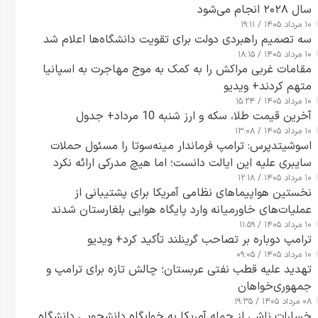
سال ۲۰۲۸ انجام می‌شود
۱۰ مرداد ۱۴۰۵ / ۱۹:۱۱
سه تصمیم راهبردی دولت برای تقویت دانشگاه‌ها اعلام شد
۱۰ مرداد ۱۴۰۵ / ۱۸:۱۵
مقامات غربی مراکش را به کمک به موج مهاجرت به اسپانیا
متهم کردند+ ویدیو
۱۰ مرداد ۱۴۰۵ / ۱۵:۲۴
آخرین قیمت طلا، سکه و ارز شنبه 10 مرداد+ جدول
۱۰ مرداد ۱۴۰۵ / ۱۳:۰۸
اسوشیتدپرس: ترامپ فرماندار مینه‌سوتا را مسئول حملات
سایبری علیه این ایالت دانست؛ اما هیچ مدرکی ارائه نکرد
۱۰ مرداد ۱۴۰۵ / ۱۲:۱۸
نخستین هواپیماهای نظامی آمریکا برای پشتیبانی از
عملیات‌های خاورمیانه وارد پایگاه هوایی بلغارستان شدند
۱۰ مرداد ۱۴۰۵ / ۱۱:۵۹
ترامپ دوباره بر تصاحب گرینلند تأکید کرد+ ویدیو
۱۰ مرداد ۱۴۰۵ / ۰۹:۰۵
تهدید علیه قطب نفتی عربستان؛ چالش تازه برای ترامپ و
جمهوری‌خواهان
۰۸ مرداد ۱۴۰۵ / ۱۹:۳۵
خسارات ناشی از حمله آمریکا به خوابگاه دانشجویی دانشگاه