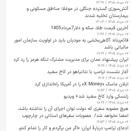
۰۷ مرداد ۱۴۰۵ / ۱۴:۲۷
آتش‌سوزی گسترده جنگلی در موغلا؛ مناطق مسکونی و
بیمارستان تخلیه شدند
۰۷ مرداد ۱۴۰۵ / ۱۳:۰۳
آخرین قیمت طلا، سکه و دلار7مرداد1405
۰۷ مرداد ۱۴۰۵ / ۱۱:۴۶
قائم‌پناه: آگاهی‌بخشی به مودیان باید در اولویت سازمان امور
مالیاتی باشد
۰۷ مرداد ۱۴۰۵ / ۰۹:۲۶
ایران پیشنهاد عمان برای مدیریت مشترک تنگه هرمز را رد کرد
۰۶ مرداد ۱۴۰۵ / ۱۹:۲۶
آغاز نشست ترامپ با نتانیاهو در کاخ سفید
۰۶ مرداد ۱۴۰۵ / ۱۹:۱۶
ایلان ماسک «X Money» را در آمریکا راه‌اندازی کرد
۰۶ مرداد ۱۴۰۵ / ۱۸:۵۲
زلنسکی وارد کاخ سفید شد+ ویدیو
۰۶ مرداد ۱۴۰۵ / ۱۸:۲۶
هیچ مصوبه سفری که دولت توان اجرای آن را نداشته باشد،
امضا نخواهد شد/ مصوبات سفرهای استانی در چارچوب
۰۶ مرداد ۱۴۰۵ / ۱۶:۵۳
قانون بودجه است+ عکس
ادعای ترامپ دربارهٔ ایران: «اگر من برگردم و کار را تمام کنم،