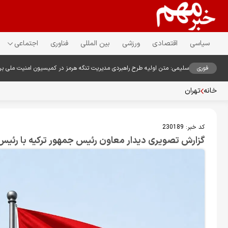
سیاسی
اقتصادی
ورزشی
بین المللی
فناوری
اجتماعی
فوری
سلیمی: متن اولیه طرح راهبردی مدیریت تنگه هرمز در کمیسیون امنیت ملی ب
خانه
تهران
کد خبر:
230189
گزارش تصویری دیدار معاون رئیس جمهور ترکیه با رئی