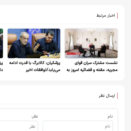
اخبار مرتبط
نشست مشترک سران قوای
پزشکیان: کالابرگ با قدرت ادامه
مجریه، مقننه و قضائیه امروز به
می‌یابد/توافقات اخیر
دا
میزبانی رئیس جمهور در نهاد
دستاوردهای مهم اقتصادی و
کش
ریاست جمهوری برگزار شد+
تجاری داشت
عکس
ارسال نظر
نام
نظر: