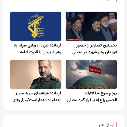
نخستین تصاویر از حضور
فرمانده نیروی دریایی سپاه: راه
فرزندان رهبر شهید در مصلی
رهبر شهید را با قدرت ادامه
تهران منتشر شد+ویدیو
می‌دهیم/انتقام الهی نزدیک
است
پرچم سرخ «یا لثارات
فرمانده هوافضای سپاه: مسیر
الحسین(ع)» بر فراز گنبد مصلی
انتقام ادامه‌دار است/سیلی‌های
تهران به اهتزاز درآمد+ویدیو
غیرمنتظره پایان‌ناپذیر
ارسال نظر