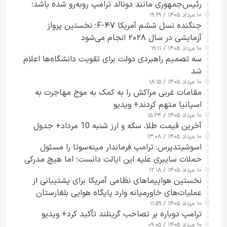
رئیس‌جمهوری مانند دونالد ترامپ روبه‌رو شده باشد؛
۱۰ مرداد ۱۴۰۵ / ۱۹:۲۹
کسی که واقعاً دست به اقدام می‌زند
جنگنده نسل ششم آمریکا F-۴۷؛ نخستین پرواز
آزمایشی در سال ۲۰۲۸ انجام می‌شود
۱۰ مرداد ۱۴۰۵ / ۱۹:۱۱
سه تصمیم راهبردی دولت برای تقویت دانشگاه‌ها اعلام
شد
۱۰ مرداد ۱۴۰۵ / ۱۸:۱۵
مقامات غربی مراکش را به کمک به موج مهاجرت به
اسپانیا متهم کردند+ ویدیو
۱۰ مرداد ۱۴۰۵ / ۱۵:۲۴
آخرین قیمت طلا، سکه و ارز شنبه 10 مرداد+ جدول
۱۰ مرداد ۱۴۰۵ / ۱۳:۰۸
اسوشیتدپرس: ترامپ فرماندار مینه‌سوتا را مسئول
حملات سایبری علیه این ایالت دانست؛ اما هیچ مدرکی
۱۰ مرداد ۱۴۰۵ / ۱۲:۱۸
ارائه نکرد
نخستین هواپیماهای نظامی آمریکا برای پشتیبانی از
عملیات‌های خاورمیانه وارد پایگاه هوایی بلغارستان
۱۰ مرداد ۱۴۰۵ / ۱۱:۵۹
شدند
ترامپ دوباره بر تصاحب گرینلند تأکید کرد+ ویدیو
۱۰ مرداد ۱۴۰۵ / ۰۹:۰۵