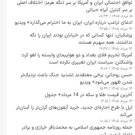
توافق احتمالی ایران و آمریکا بر سر تنگه هرمز؛ اختلاف اصلی
بر سر کنترل آبراه حیاتی
۱۵ مرداد ۱۴۰۵ / ۰۸:۳۴
ادعای ترامپ درباره ایران: ایران به ما احترام می‌گذارد+ ویدیو
۱۴ مرداد ۱۴۰۵ / ۲۲:۵۵
پزشکیان: تنها کسانی که در خیابان بودند ایران را نگه
نداشتند، همه سهیم هستند
۱۴ مرداد ۱۴۰۵ / ۱۹:۴۷
آمریکا تحریم فلای بغداد و دو هواپیمای وابسته را لغو کرد؛
واشنگتن: سیاست ایران تغییری نکرده است
۱۴ مرداد ۱۴۰۵ / ۱۹:۰۷
حسن روحانی: برخی معتقدند تشدید جنگ باعث نزدیک‌تر
شدن ظهور می‌شود+ ویدیو
۱۴ مرداد ۱۴۰۵ / ۱۵:۴۹
آخرین قیمت طلا و سکه در 14 مرداد+ جدول
۱۴ مرداد ۱۴۰۵ / ۱۲:۱۵
اپل با طرح اجاره‌ای جدید، خرید آیفون‌های گران‌تر را آسان‌تر
می‌کند
۱۴ مرداد ۱۴۰۵ / ۱۰:۰۵
حمله روزنامه جمهوری اسلامی به محمدباقر خرازی و برادر
داماد شهید رئیسی