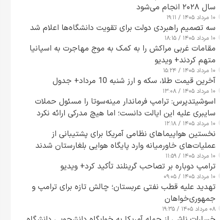
سال ۲۰۲۸ انجام می‌شود
۱۰ مرداد ۱۴۰۵ / ۱۹:۱۱
سه تصمیم راهبردی دولت برای تقویت دانشگاه‌ها اعلام شد
۱۰ مرداد ۱۴۰۵ / ۱۸:۱۵
مقامات غربی مراکش را به کمک به موج مهاجرت به اسپانیا
متهم کردند+ ویدیو
۱۰ مرداد ۱۴۰۵ / ۱۵:۲۴
آخرین قیمت طلا، سکه و ارز شنبه 10 مرداد+ جدول
۱۰ مرداد ۱۴۰۵ / ۱۳:۰۸
اسوشیتدپرس: ترامپ فرماندار مینه‌سوتا را مسئول حملات
سایبری علیه این ایالت دانست؛ اما هیچ مدرکی ارائه نکرد
۱۰ مرداد ۱۴۰۵ / ۱۲:۱۸
نخستین هواپیماهای نظامی آمریکا برای پشتیبانی از
عملیات‌های خاورمیانه وارد پایگاه هوایی بلغارستان شدند
۱۰ مرداد ۱۴۰۵ / ۱۱:۵۹
ترامپ دوباره بر تصاحب گرینلند تأکید کرد+ ویدیو
۱۰ مرداد ۱۴۰۵ / ۰۹:۰۵
تهدید علیه قطب نفتی عربستان؛ چالش تازه برای ترامپ و
جمهوری‌خواهان
۰۸ مرداد ۱۴۰۵ / ۱۹:۳۵
خسارات ناشی از حمله آمریکا به خوابگاه دانشجویی دانشگاه