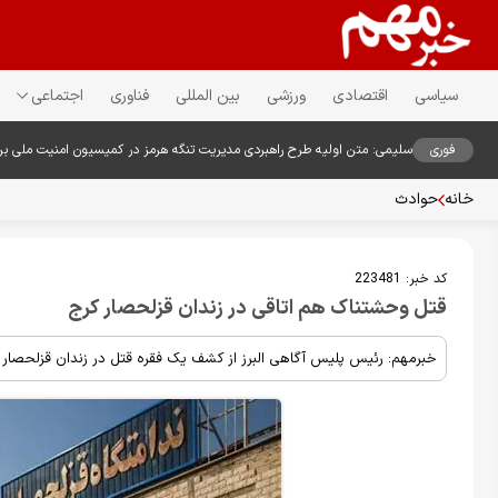
سیاسی
اقتصادی
ورزشی
بین المللی
فناوری
اجتماعی
فوری
سلیمی: متن اولیه طرح راهبردی مدیریت تنگه هرمز در کمیسیون امنیت ملی ب
خانه
حوادث
کد خبر:
223481
قتل وحشتناک هم اتاقی در زندان قزلحصار کرج
خبرمهم: رئیس پلیس آگاهی البرز از کشف یک فقره قتل در زندان قزلحصار کر