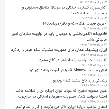
۰۷ مرداد ۱۴۰۵ / ۱۴:۲۷
آتش‌سوزی گسترده جنگلی در موغلا؛ مناطق مسکونی و
بیمارستان تخلیه شدند
۰۷ مرداد ۱۴۰۵ / ۱۳:۰۳
آخرین قیمت طلا، سکه و دلار7مرداد1405
۰۷ مرداد ۱۴۰۵ / ۱۱:۴۶
قائم‌پناه: آگاهی‌بخشی به مودیان باید در اولویت سازمان امور
مالیاتی باشد
۰۷ مرداد ۱۴۰۵ / ۰۹:۲۶
ایران پیشنهاد عمان برای مدیریت مشترک تنگه هرمز را رد کرد
۰۶ مرداد ۱۴۰۵ / ۱۹:۲۶
آغاز نشست ترامپ با نتانیاهو در کاخ سفید
۰۶ مرداد ۱۴۰۵ / ۱۹:۱۶
ایلان ماسک «X Money» را در آمریکا راه‌اندازی کرد
۰۶ مرداد ۱۴۰۵ / ۱۸:۵۲
زلنسکی وارد کاخ سفید شد+ ویدیو
۰۶ مرداد ۱۴۰۵ / ۱۸:۲۶
هیچ مصوبه سفری که دولت توان اجرای آن را نداشته باشد،
امضا نخواهد شد/ مصوبات سفرهای استانی در چارچوب
۰۶ مرداد ۱۴۰۵ / ۱۶:۵۳
قانون بودجه است+ عکس
ادعای ترامپ دربارهٔ ایران: «اگر من برگردم و کار را تمام کنم،