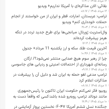
۱۲ مرداد ۱۴۰۵ / ۱۱:۴۱
بقائی: الان مذاکره‌ای با آمریکا نداریم+ ویدیو
۱۲ مرداد ۱۴۰۵ / ۰۸:۱۷
ترامپ: عربستان، امارات، قطر و ایران از من خواستند از انجام
حملات خودداری کنم+ ویدیو
۱۱ مرداد ۱۴۰۵ / ۱۹:۰۴
وال‌استریت ژورنال: میانجی‌ها برای طرح جدید تردد در تنگه
هرمز پیشرفت کرده‌اند
۱۱ مرداد ۱۴۰۵ / ۱۶:۱۲
آخرین قیمت طلا، سکه و ارز یکشنبه 11 مرداد+ جدول
۱۱ مرداد ۱۴۰۵ / ۱۰:۴۶
چرا از رهبر سوم هیچ صدایی منتشر نمی‌شود؟/ ارگان
رسانه‌ای شهرداری از احتمالات امنیتی و ردیابی های جاسوسی
۱۱ مرداد ۱۴۰۵ / ۰۹:۱۷
گفت
ترامپ مدعی لغو حمله به ایران شد و دلیل آن را پیشرفت در
مذاکرات اعلام کرد
۱۱ مرداد ۱۴۰۵ / ۰۸:۱۸
روبیو: فکر نمی‌کنم حکومت ایران تاکنون با رئیس‌جمهوری
مانند دونالد ترامپ روبه‌رو شده باشد؛کسی که واقعاً دست به
۱۰ مرداد ۱۴۰۵ / ۱۹:۲۹
اقدام می‌زند
جنگنده نسل ششم آمریکا F-۴۷؛ نخستین پرواز آزمایشی در