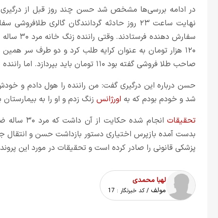
در ادامه بررسی‌ها مشخص شد حسن چند روز قبل از درگیری مر
نهایت ساعت ۲۳ روز حادثه گردانندگان گالری طلافر
سفارش دهنده
۱۲۰ هزار تومان به عنوان کرایه طلب کرد و دو طرف سر همین موضوع با هم جر و بحث و
صاحب طلا فروشی گفته بود ۱۱۰ تومان باید بپردازد. اما راننده همچنان طلب ۱۲۰ هزار تومان داشت.
حسن درباره این درگیری گفت: من راننده را هول دادم و خو
شد و خودم بودم که به
اورژانس
زنگ زدم و او را به بیمارستان ب
تحقیقات
انجام شده حک
بدست آمده بازپرس اختیاری دستور بازداشت حسن و انتقال ج
پزشکی قانونی را صادر کرده است و تحقیقات در مورد این پرونده 
لهبا محمدی
مولف
/ کد خبرنگار :
17