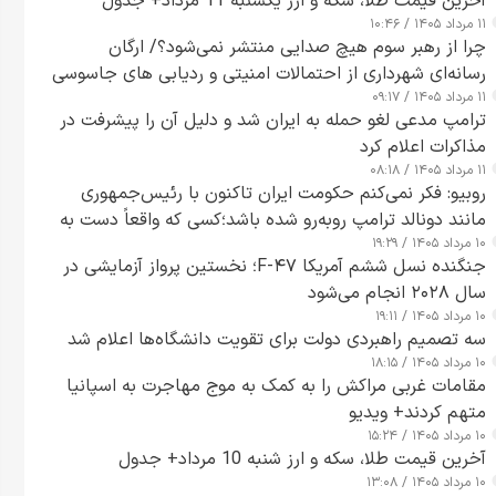
آخرین قیمت طلا، سکه و ارز یکشنبه 11 مرداد+ جدول
۱۱ مرداد ۱۴۰۵ / ۱۰:۴۶
چرا از رهبر سوم هیچ صدایی منتشر نمی‌شود؟/ ارگان
رسانه‌ای شهرداری از احتمالات امنیتی و ردیابی های جاسوسی
۱۱ مرداد ۱۴۰۵ / ۰۹:۱۷
گفت
ترامپ مدعی لغو حمله به ایران شد و دلیل آن را پیشرفت در
مذاکرات اعلام کرد
۱۱ مرداد ۱۴۰۵ / ۰۸:۱۸
روبیو: فکر نمی‌کنم حکومت ایران تاکنون با رئیس‌جمهوری
مانند دونالد ترامپ روبه‌رو شده باشد؛کسی که واقعاً دست به
۱۰ مرداد ۱۴۰۵ / ۱۹:۲۹
اقدام می‌زند
جنگنده نسل ششم آمریکا F-۴۷؛ نخستین پرواز آزمایشی در
سال ۲۰۲۸ انجام می‌شود
۱۰ مرداد ۱۴۰۵ / ۱۹:۱۱
سه تصمیم راهبردی دولت برای تقویت دانشگاه‌ها اعلام شد
۱۰ مرداد ۱۴۰۵ / ۱۸:۱۵
مقامات غربی مراکش را به کمک به موج مهاجرت به اسپانیا
متهم کردند+ ویدیو
۱۰ مرداد ۱۴۰۵ / ۱۵:۲۴
آخرین قیمت طلا، سکه و ارز شنبه 10 مرداد+ جدول
۱۰ مرداد ۱۴۰۵ / ۱۳:۰۸