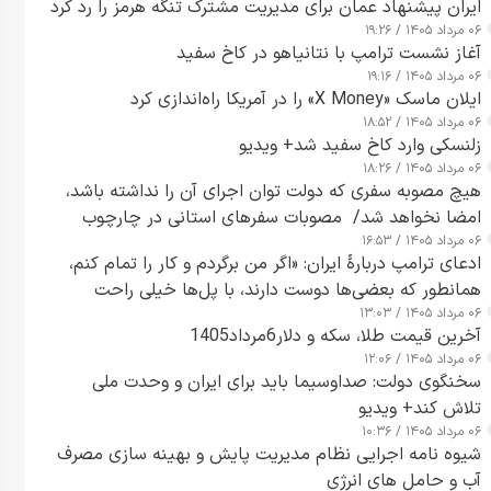
ایران پیشنهاد عمان برای مدیریت مشترک تنگه هرمز را رد کرد
۰۶ مرداد ۱۴۰۵ / ۱۹:۲۶
آغاز نشست ترامپ با نتانیاهو در کاخ سفید
۰۶ مرداد ۱۴۰۵ / ۱۹:۱۶
ایلان ماسک «X Money» را در آمریکا راه‌اندازی کرد
۰۶ مرداد ۱۴۰۵ / ۱۸:۵۲
زلنسکی وارد کاخ سفید شد+ ویدیو
۰۶ مرداد ۱۴۰۵ / ۱۸:۲۶
هیچ مصوبه سفری که دولت توان اجرای آن را نداشته باشد،
امضا نخواهد شد/ مصوبات سفرهای استانی در چارچوب
۰۶ مرداد ۱۴۰۵ / ۱۶:۵۳
قانون بودجه است+ عکس
ادعای ترامپ دربارهٔ ایران: «اگر من برگردم و کار را تمام کنم،
همانطور که بعضی‌ها دوست دارند، با پل‌ها خیلی راحت
۰۶ مرداد ۱۴۰۵ / ۱۳:۰۳
می‌توانم بیشتر پل‌هایشان را در کمتر از یک ساعت از بین
آخرین قیمت طلا، سکه و دلار6مرداد1405
ببرم+ ویدیو
۰۶ مرداد ۱۴۰۵ / ۱۲:۰۶
سخنگوی دولت: صداوسیما باید برای ایران و وحدت ملی
تلاش کند+ ویدیو
۰۶ مرداد ۱۴۰۵ / ۱۰:۳۶
شیوه نامه اجرایی نظام مدیریت پایش و بهینه سازی مصرف
آب و حامل های انرژی