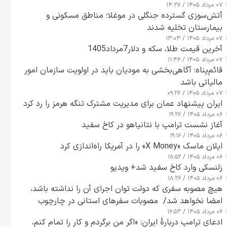
۰۷ مرداد ۱۴۰۵ / ۱۴:۲۷
آتش‌سوزی گسترده جنگلی در موغلا؛ مناطق مسکونی و
بیمارستان تخلیه شدند
۰۷ مرداد ۱۴۰۵ / ۱۳:۰۳
آخرین قیمت طلا، سکه و دلار7مرداد1405
۰۷ مرداد ۱۴۰۵ / ۱۱:۴۶
قائم‌پناه: آگاهی‌بخشی به مودیان باید در اولویت سازمان امور
مالیاتی باشد
۰۷ مرداد ۱۴۰۵ / ۰۹:۲۶
ایران پیشنهاد عمان برای مدیریت مشترک تنگه هرمز را رد کرد
۰۶ مرداد ۱۴۰۵ / ۱۹:۲۶
آغاز نشست ترامپ با نتانیاهو در کاخ سفید
۰۶ مرداد ۱۴۰۵ / ۱۹:۱۶
ایلان ماسک «X Money» را در آمریکا راه‌اندازی کرد
۰۶ مرداد ۱۴۰۵ / ۱۸:۵۲
زلنسکی وارد کاخ سفید شد+ ویدیو
۰۶ مرداد ۱۴۰۵ / ۱۸:۲۶
هیچ مصوبه سفری که دولت توان اجرای آن را نداشته باشد،
امضا نخواهد شد/ مصوبات سفرهای استانی در چارچوب
۰۶ مرداد ۱۴۰۵ / ۱۶:۵۳
قانون بودجه است+ عکس
ادعای ترامپ دربارهٔ ایران: «اگر من برگردم و کار را تمام کنم،