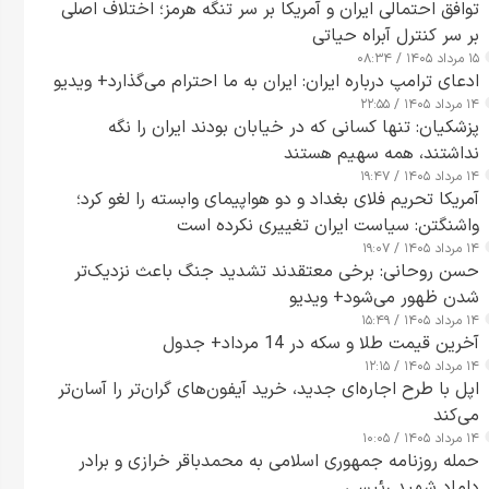
توافق احتمالی ایران و آمریکا بر سر تنگه هرمز؛ اختلاف اصلی
بر سر کنترل آبراه حیاتی
۱۵ مرداد ۱۴۰۵ / ۰۸:۳۴
ادعای ترامپ درباره ایران: ایران به ما احترام می‌گذارد+ ویدیو
۱۴ مرداد ۱۴۰۵ / ۲۲:۵۵
پزشکیان: تنها کسانی که در خیابان بودند ایران را نگه
نداشتند، همه سهیم هستند
۱۴ مرداد ۱۴۰۵ / ۱۹:۴۷
آمریکا تحریم فلای بغداد و دو هواپیمای وابسته را لغو کرد؛
واشنگتن: سیاست ایران تغییری نکرده است
۱۴ مرداد ۱۴۰۵ / ۱۹:۰۷
حسن روحانی: برخی معتقدند تشدید جنگ باعث نزدیک‌تر
شدن ظهور می‌شود+ ویدیو
۱۴ مرداد ۱۴۰۵ / ۱۵:۴۹
آخرین قیمت طلا و سکه در 14 مرداد+ جدول
۱۴ مرداد ۱۴۰۵ / ۱۲:۱۵
اپل با طرح اجاره‌ای جدید، خرید آیفون‌های گران‌تر را آسان‌تر
می‌کند
۱۴ مرداد ۱۴۰۵ / ۱۰:۰۵
حمله روزنامه جمهوری اسلامی به محمدباقر خرازی و برادر
داماد شهید رئیسی