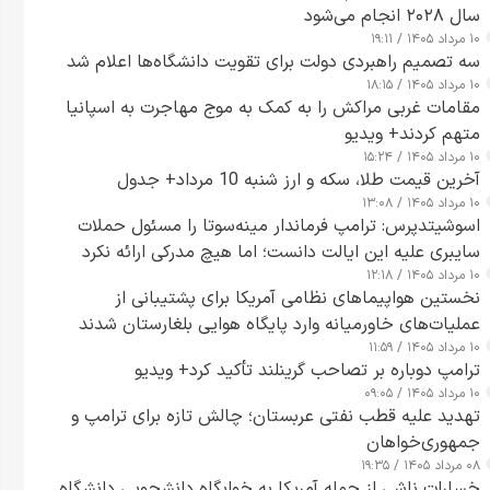
سال ۲۰۲۸ انجام می‌شود
۱۰ مرداد ۱۴۰۵ / ۱۹:۱۱
سه تصمیم راهبردی دولت برای تقویت دانشگاه‌ها اعلام شد
۱۰ مرداد ۱۴۰۵ / ۱۸:۱۵
مقامات غربی مراکش را به کمک به موج مهاجرت به اسپانیا
متهم کردند+ ویدیو
۱۰ مرداد ۱۴۰۵ / ۱۵:۲۴
آخرین قیمت طلا، سکه و ارز شنبه 10 مرداد+ جدول
۱۰ مرداد ۱۴۰۵ / ۱۳:۰۸
اسوشیتدپرس: ترامپ فرماندار مینه‌سوتا را مسئول حملات
سایبری علیه این ایالت دانست؛ اما هیچ مدرکی ارائه نکرد
۱۰ مرداد ۱۴۰۵ / ۱۲:۱۸
نخستین هواپیماهای نظامی آمریکا برای پشتیبانی از
عملیات‌های خاورمیانه وارد پایگاه هوایی بلغارستان شدند
۱۰ مرداد ۱۴۰۵ / ۱۱:۵۹
ترامپ دوباره بر تصاحب گرینلند تأکید کرد+ ویدیو
۱۰ مرداد ۱۴۰۵ / ۰۹:۰۵
تهدید علیه قطب نفتی عربستان؛ چالش تازه برای ترامپ و
جمهوری‌خواهان
۰۸ مرداد ۱۴۰۵ / ۱۹:۳۵
خسارات ناشی از حمله آمریکا به خوابگاه دانشجویی دانشگاه