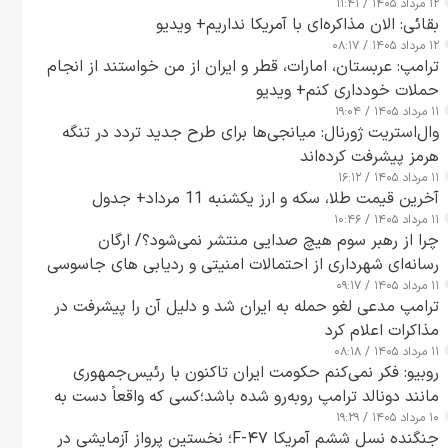
۱۲ مرداد ۱۴۰۵ / ۱۱:۴۱
بقائی: الان مذاکره‌ای با آمریکا نداریم+ ویدیو
۱۲ مرداد ۱۴۰۵ / ۰۸:۱۷
ترامپ: عربستان، امارات، قطر و ایران از من خواستند از انجام
حملات خودداری کنم+ ویدیو
۱۱ مرداد ۱۴۰۵ / ۱۹:۰۴
وال‌استریت ژورنال: میانجی‌ها برای طرح جدید تردد در تنگه
هرمز پیشرفت کرده‌اند
۱۱ مرداد ۱۴۰۵ / ۱۶:۱۲
آخرین قیمت طلا، سکه و ارز یکشنبه 11 مرداد+ جدول
۱۱ مرداد ۱۴۰۵ / ۱۰:۴۶
چرا از رهبر سوم هیچ صدایی منتشر نمی‌شود؟/ ارگان
رسانه‌ای شهرداری از احتمالات امنیتی و ردیابی های جاسوسی
۱۱ مرداد ۱۴۰۵ / ۰۹:۱۷
گفت
ترامپ مدعی لغو حمله به ایران شد و دلیل آن را پیشرفت در
مذاکرات اعلام کرد
۱۱ مرداد ۱۴۰۵ / ۰۸:۱۸
روبیو: فکر نمی‌کنم حکومت ایران تاکنون با رئیس‌جمهوری
مانند دونالد ترامپ روبه‌رو شده باشد؛کسی که واقعاً دست به
۱۰ مرداد ۱۴۰۵ / ۱۹:۲۹
اقدام می‌زند
جنگنده نسل ششم آمریکا F-۴۷؛ نخستین پرواز آزمایشی در