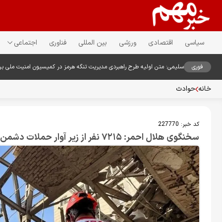
سیاسی
اقتصادی
ورزشی
بین المللی
فناوری
اجتماعی
فوری
سلیمی: متن اولیه طرح راهبردی مدیریت تنگه هرمز در کمیسیون امنیت ملی ب
خانه
حوادث
کد خبر:
227770
سخنگوی هلال احمر: ۷۲۱۵ نفر از زیر آوار حملات دشمن خارج شدند