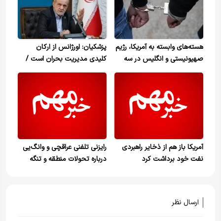
هسته‌های وابسته به آمریکا، رژیم
پزشکیان: اورژانس از ارکان
صهیونیستی و انگلیس در سه
کلیدی مدیریت بحران است /
استان شناسایی و متلاشی شدند
کارنامه درخشان نیروهای امداد
و نجات در جنگ ۴۰ روزه ماندگار
شد
آمریکا باز هم از ذخایر‌ راهبردی
رایزنی تلفنی عراقچی و وانگ‌یی
نفت خود برداشت کرد
درباره تحولات منطقه و تنگه
هرمز
ارسال نظر