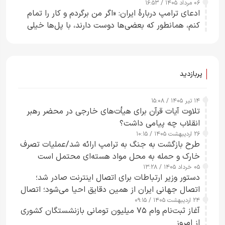
۰۶ مرداد ۱۴۰۵ / ۱۶:۵۳
چارچوب قانون بودجه است+ عکس
ادعای ترامپ دربارهٔ ایران: «اگر من برگردم و کار را تمام
کنم، همانطور که بعضی‌ها دوست دارند، با پل‌ها خیلی
راحت می‌توانم بیشتر پل‌هایشان را در کمتر از یک
ساعت از بین ببرم+ ویدیو
پربازدید
۱۴ تیر ۱۴۰۵ / ۱۵:۰۸
تلاوت آیات قرآن برای هیأت‌های خارجی در محضر رهبر
انقلاب چه پیامی داشت؟
۲۶ اردیبهشت ۱۴۰۵ / ۱۰:۱۵
طرح‌ بازگشت به جنگ به ترامپ ارائه شد/عملیات تصرف
خارک و حمله به محل مواد هسته‌ای محتمل است
۰۵ خرداد ۱۴۰۵ / ۱۳:۲۸
دستور وزیر ارتباطات برای اتصال اینترنت صادر شد؛
اتصال جهانی ایران از همین دقایق احیا می‌شود؛ اتصال
۲۴ اردیبهشت ۱۴۰۵ / ۰۹:۱۵
کامل مردم تا ۲۴ ساعت آینده
آغاز ثبت‌نام وام ۷۵ میلیون تومانی بازنشستگان کشوری
از امروز