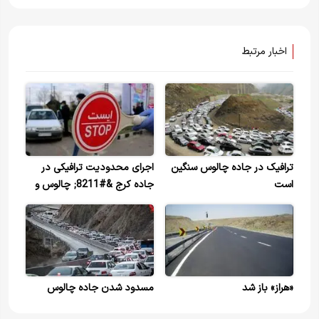
اخبار مرتبط
ترافیک در جاده چالوس سنگین
اجرای محدودیت ترافیکی در
است
جاده کرج &#8211; چالوس و
آزادراه تهران &#8211; شمال
«هراز» باز شد
مسدود شدن جاده چالوس