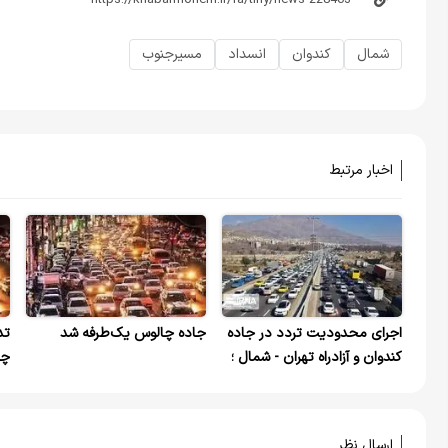
شمال
کندوان
انسداد
مسیرجنوب
اخبار مرتبط
اجرای محدودیت تردد در جاده
جاده چالوس یک‌طرفه شد
تد
کندوان و آزادراه تهران - شمال ؛
١١ اردیبهشت
شر
ارسال نظر