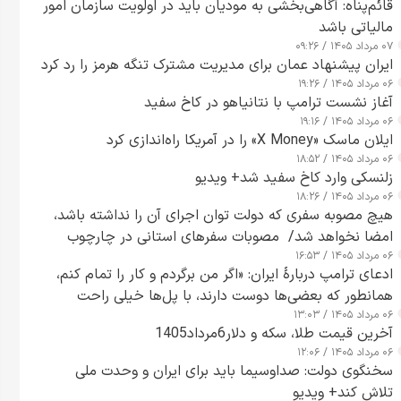
قائم‌پناه: آگاهی‌بخشی به مودیان باید در اولویت سازمان امور
مالیاتی باشد
۰۷ مرداد ۱۴۰۵ / ۰۹:۲۶
ایران پیشنهاد عمان برای مدیریت مشترک تنگه هرمز را رد کرد
۰۶ مرداد ۱۴۰۵ / ۱۹:۲۶
آغاز نشست ترامپ با نتانیاهو در کاخ سفید
۰۶ مرداد ۱۴۰۵ / ۱۹:۱۶
ایلان ماسک «X Money» را در آمریکا راه‌اندازی کرد
۰۶ مرداد ۱۴۰۵ / ۱۸:۵۲
زلنسکی وارد کاخ سفید شد+ ویدیو
۰۶ مرداد ۱۴۰۵ / ۱۸:۲۶
هیچ مصوبه سفری که دولت توان اجرای آن را نداشته باشد،
امضا نخواهد شد/ مصوبات سفرهای استانی در چارچوب
۰۶ مرداد ۱۴۰۵ / ۱۶:۵۳
قانون بودجه است+ عکس
ادعای ترامپ دربارهٔ ایران: «اگر من برگردم و کار را تمام کنم،
همانطور که بعضی‌ها دوست دارند، با پل‌ها خیلی راحت
۰۶ مرداد ۱۴۰۵ / ۱۳:۰۳
می‌توانم بیشتر پل‌هایشان را در کمتر از یک ساعت از بین
آخرین قیمت طلا، سکه و دلار6مرداد1405
ببرم+ ویدیو
۰۶ مرداد ۱۴۰۵ / ۱۲:۰۶
سخنگوی دولت: صداوسیما باید برای ایران و وحدت ملی
تلاش کند+ ویدیو