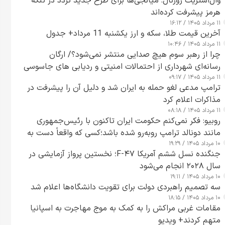
وال‌استریت ژورنال: میانجی‌ها برای طرح جدید تردد در تنگه
هرمز پیشرفت کرده‌اند
۱۱ مرداد ۱۴۰۵ / ۱۶:۱۲
آخرین قیمت طلا، سکه و ارز یکشنبه 11 مرداد+ جدول
۱۱ مرداد ۱۴۰۵ / ۱۰:۴۶
چرا از رهبر سوم هیچ صدایی منتشر نمی‌شود؟/ ارگان
رسانه‌ای شهرداری از احتمالات امنیتی و ردیابی های جاسوسی
۱۱ مرداد ۱۴۰۵ / ۰۹:۱۷
گفت
ترامپ مدعی لغو حمله به ایران شد و دلیل آن را پیشرفت در
مذاکرات اعلام کرد
۱۱ مرداد ۱۴۰۵ / ۰۸:۱۸
روبیو: فکر نمی‌کنم حکومت ایران تاکنون با رئیس‌جمهوری
مانند دونالد ترامپ روبه‌رو شده باشد؛کسی که واقعاً دست به
۱۰ مرداد ۱۴۰۵ / ۱۹:۲۹
اقدام می‌زند
جنگنده نسل ششم آمریکا F-۴۷؛ نخستین پرواز آزمایشی در
سال ۲۰۲۸ انجام می‌شود
۱۰ مرداد ۱۴۰۵ / ۱۹:۱۱
سه تصمیم راهبردی دولت برای تقویت دانشگاه‌ها اعلام شد
۱۰ مرداد ۱۴۰۵ / ۱۸:۱۵
مقامات غربی مراکش را به کمک به موج مهاجرت به اسپانیا
متهم کردند+ ویدیو