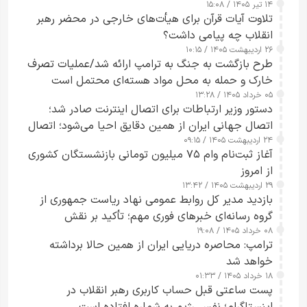
۱۴ تیر ۱۴۰۵ / ۱۵:۰۸
تلاوت آیات قرآن برای هیأت‌های خارجی در محضر رهبر
انقلاب چه پیامی داشت؟
۲۶ اردیبهشت ۱۴۰۵ / ۱۰:۱۵
طرح‌ بازگشت به جنگ به ترامپ ارائه شد/عملیات تصرف
خارک و حمله به محل مواد هسته‌ای محتمل است
۰۵ خرداد ۱۴۰۵ / ۱۳:۲۸
دستور وزیر ارتباطات برای اتصال اینترنت صادر شد؛
اتصال جهانی ایران از همین دقایق احیا می‌شود؛ اتصال
۲۴ اردیبهشت ۱۴۰۵ / ۰۹:۱۵
کامل مردم تا ۲۴ ساعت آینده
آغاز ثبت‌نام وام ۷۵ میلیون تومانی بازنشستگان کشوری
از امروز
۲۹ اردیبهشت ۱۴۰۵ / ۱۳:۴۲
بازدید مدیر کل روابط عمومی نهاد ریاست جمهوری از
گروه رسانه‌ای خبرهای فوری مهم؛ تأکید بر نقش
۰۸ خرداد ۱۴۰۵ / ۱۹:۰۸
رسانه‌های هوشمند و مسئول در ارتقای آگاهی عمومی
ترامپ: محاصره دریایی ایران از همین حالا برداشته
خواهد شد
۱۸ خرداد ۱۴۰۵ / ۰۱:۳۳
پست ساعتی قبل حساب کاربری رهبر انقلاب در
اینستاگرام؛ نفس رژیم به شماره افتاده است​