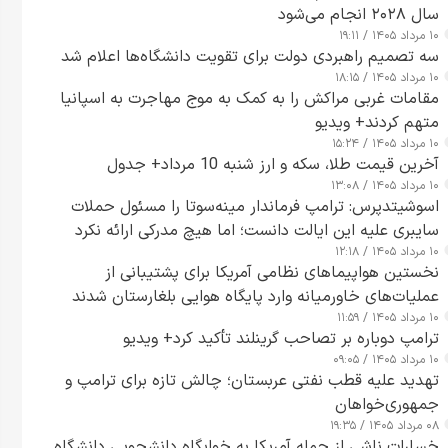
سال ۲۰۲۸ انجام می‌شود
۱۰ مرداد ۱۴۰۵ / ۱۹:۱۱
سه تصمیم راهبردی دولت برای تقویت دانشگاه‌ها اعلام شد
۱۰ مرداد ۱۴۰۵ / ۱۸:۱۵
مقامات غربی مراکش را به کمک به موج مهاجرت به اسپانیا
متهم کردند+ ویدیو
۱۰ مرداد ۱۴۰۵ / ۱۵:۲۴
آخرین قیمت طلا، سکه و ارز شنبه 10 مرداد+ جدول
۱۰ مرداد ۱۴۰۵ / ۱۳:۰۸
اسوشیتدپرس: ترامپ فرماندار مینه‌سوتا را مسئول حملات
سایبری علیه این ایالت دانست؛ اما هیچ مدرکی ارائه نکرد
۱۰ مرداد ۱۴۰۵ / ۱۲:۱۸
نخستین هواپیماهای نظامی آمریکا برای پشتیبانی از
عملیات‌های خاورمیانه وارد پایگاه هوایی بلغارستان شدند
۱۰ مرداد ۱۴۰۵ / ۱۱:۵۹
ترامپ دوباره بر تصاحب گرینلند تأکید کرد+ ویدیو
۱۰ مرداد ۱۴۰۵ / ۰۹:۰۵
تهدید علیه قطب نفتی عربستان؛ چالش تازه برای ترامپ و
جمهوری‌خواهان
۰۸ مرداد ۱۴۰۵ / ۱۹:۳۵
خسارات ناشی از حمله آمریکا به خوابگاه دانشجویی دانشگاه