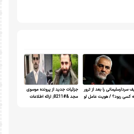
ف سردارسلیمانی را بعد از ترور
جزئیات جدید از پرونده موسوی
 کسی ربود؟ / هویت عامل لو
مجد &#8211; ارائه اطلاعات
دن حاج قاسم لو رفت
سفر وزیر دفاع به سوریه برای
موساد