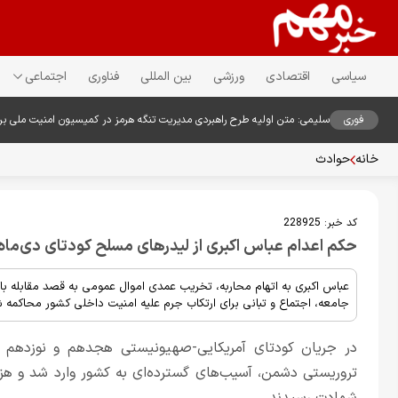
سیاسی
اقتصادی
ورزشی
بین المللی
فناوری
اجتماعی
فوری
سلیمی: متن اولیه طرح راهبردی مدیریت تنگه هرمز در کمیسیون امنیت ملی ب
خانه
حوادث
کد خبر:
228925
حکم اعدام عباس اکبری از لیدرهای مسلح کودتای دی‌ماه ۱۴۰۴ اجرا ش
عباس اکبری به اتهام محاربه، تخریب عمدی اموال عمومی به قصد مقابله ب
جامعه، اجتماع و تبانی برای ارتکاب جرم علیه امنیت داخلی کشور محاکمه ش
در جریان کودتای آمریکایی-صهیونیستی هجدهم و نوزدهم دی
تروریستی دشمن، آسیب‌های گسترده‌ای به کشور وارد شد و هزار