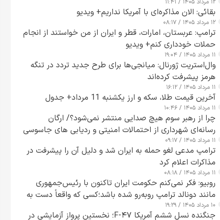
۱۲ مرداد ۱۴۰۵ / ۱۱:۴۱
بقائی: الان مذاکره‌ای با آمریکا نداریم+ ویدیو
۱۲ مرداد ۱۴۰۵ / ۰۸:۱۷
ترامپ: عربستان، امارات، قطر و ایران از من خواستند از انجام
حملات خودداری کنم+ ویدیو
۱۱ مرداد ۱۴۰۵ / ۱۹:۰۴
وال‌استریت ژورنال: میانجی‌ها برای طرح جدید تردد در تنگه
هرمز پیشرفت کرده‌اند
۱۱ مرداد ۱۴۰۵ / ۱۶:۱۲
آخرین قیمت طلا، سکه و ارز یکشنبه 11 مرداد+ جدول
۱۱ مرداد ۱۴۰۵ / ۱۰:۴۶
چرا از رهبر سوم هیچ صدایی منتشر نمی‌شود؟/ ارگان
رسانه‌ای شهرداری از احتمالات امنیتی و ردیابی های جاسوسی
۱۱ مرداد ۱۴۰۵ / ۰۹:۱۷
گفت
ترامپ مدعی لغو حمله به ایران شد و دلیل آن را پیشرفت در
مذاکرات اعلام کرد
۱۱ مرداد ۱۴۰۵ / ۰۸:۱۸
روبیو: فکر نمی‌کنم حکومت ایران تاکنون با رئیس‌جمهوری
مانند دونالد ترامپ روبه‌رو شده باشد؛کسی که واقعاً دست به
۱۰ مرداد ۱۴۰۵ / ۱۹:۲۹
اقدام می‌زند
جنگنده نسل ششم آمریکا F-۴۷؛ نخستین پرواز آزمایشی در