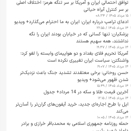
توافق احتمالی ایران و آمریکا بر سر تنگه هرمز؛ اختلاف اصلی
بر سر کنترل آبراه حیاتی
۱۵ مرداد ۱۴۰۵ / ۰۸:۳۴
ادعای ترامپ درباره ایران: ایران به ما احترام می‌گذارد+ ویدیو
۱۴ مرداد ۱۴۰۵ / ۲۲:۵۵
پزشکیان: تنها کسانی که در خیابان بودند ایران را نگه
نداشتند، همه سهیم هستند
۱۴ مرداد ۱۴۰۵ / ۱۹:۴۷
آمریکا تحریم فلای بغداد و دو هواپیمای وابسته را لغو کرد؛
واشنگتن: سیاست ایران تغییری نکرده است
۱۴ مرداد ۱۴۰۵ / ۱۹:۰۷
حسن روحانی: برخی معتقدند تشدید جنگ باعث نزدیک‌تر
شدن ظهور می‌شود+ ویدیو
۱۴ مرداد ۱۴۰۵ / ۱۵:۴۹
آخرین قیمت طلا و سکه در 14 مرداد+ جدول
۱۴ مرداد ۱۴۰۵ / ۱۲:۱۵
اپل با طرح اجاره‌ای جدید، خرید آیفون‌های گران‌تر را آسان‌تر
می‌کند
۱۴ مرداد ۱۴۰۵ / ۱۰:۰۵
حمله روزنامه جمهوری اسلامی به محمدباقر خرازی و برادر
داماد شهید رئیسی