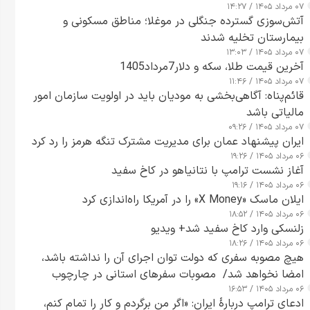
۰۷ مرداد ۱۴۰۵ / ۱۴:۲۷
آتش‌سوزی گسترده جنگلی در موغلا؛ مناطق مسکونی و
بیمارستان تخلیه شدند
۰۷ مرداد ۱۴۰۵ / ۱۳:۰۳
آخرین قیمت طلا، سکه و دلار7مرداد1405
۰۷ مرداد ۱۴۰۵ / ۱۱:۴۶
قائم‌پناه: آگاهی‌بخشی به مودیان باید در اولویت سازمان امور
مالیاتی باشد
۰۷ مرداد ۱۴۰۵ / ۰۹:۲۶
ایران پیشنهاد عمان برای مدیریت مشترک تنگه هرمز را رد کرد
۰۶ مرداد ۱۴۰۵ / ۱۹:۲۶
آغاز نشست ترامپ با نتانیاهو در کاخ سفید
۰۶ مرداد ۱۴۰۵ / ۱۹:۱۶
ایلان ماسک «X Money» را در آمریکا راه‌اندازی کرد
۰۶ مرداد ۱۴۰۵ / ۱۸:۵۲
زلنسکی وارد کاخ سفید شد+ ویدیو
۰۶ مرداد ۱۴۰۵ / ۱۸:۲۶
هیچ مصوبه سفری که دولت توان اجرای آن را نداشته باشد،
امضا نخواهد شد/ مصوبات سفرهای استانی در چارچوب
۰۶ مرداد ۱۴۰۵ / ۱۶:۵۳
قانون بودجه است+ عکس
ادعای ترامپ دربارهٔ ایران: «اگر من برگردم و کار را تمام کنم،