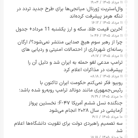
۱۱ مرداد ۱۴۰۵ / ۱۹:۰۴
وال‌استریت ژورنال: میانجی‌ها برای طرح جدید تردد در
تنگه هرمز پیشرفت کرده‌اند
۱۱ مرداد ۱۴۰۵ / ۱۶:۱۲
آخرین قیمت طلا، سکه و ارز یکشنبه 11 مرداد+ جدول
۱۱ مرداد ۱۴۰۵ / ۱۰:۴۶
چرا از رهبر سوم هیچ صدایی منتشر نمی‌شود؟/ ارگان
رسانه‌ای شهرداری از احتمالات امنیتی و ردیابی های
۱۱ مرداد ۱۴۰۵ / ۰۹:۱۷
جاسوسی گفت
ترامپ مدعی لغو حمله به ایران شد و دلیل آن را
پیشرفت در مذاکرات اعلام کرد
۱۱ مرداد ۱۴۰۵ / ۰۸:۱۸
روبیو: فکر نمی‌کنم حکومت ایران تاکنون با
رئیس‌جمهوری مانند دونالد ترامپ روبه‌رو شده باشد؛
۱۰ مرداد ۱۴۰۵ / ۱۹:۲۹
کسی که واقعاً دست به اقدام می‌زند
جنگنده نسل ششم آمریکا F-۴۷؛ نخستین پرواز
آزمایشی در سال ۲۰۲۸ انجام می‌شود
۱۰ مرداد ۱۴۰۵ / ۱۹:۱۱
سه تصمیم راهبردی دولت برای تقویت دانشگاه‌ها اعلام
شد
۱۰ مرداد ۱۴۰۵ / ۱۸:۱۵