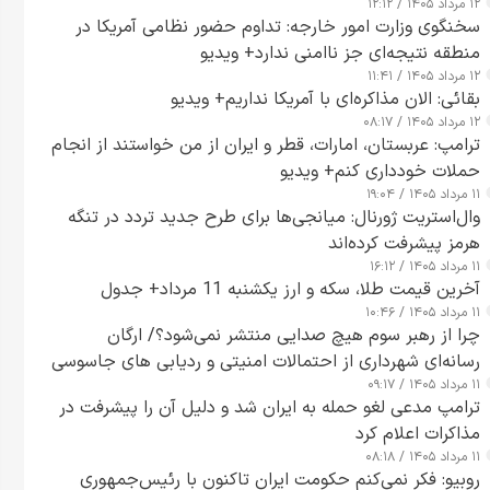
۱۲ مرداد ۱۴۰۵ / ۱۲:۱۲
سخنگوی وزارت امور خارجه: تداوم حضور نظامی آمریکا در
منطقه نتیجه‌ای جز ناامنی ندارد+ ویدیو
۱۲ مرداد ۱۴۰۵ / ۱۱:۴۱
بقائی: الان مذاکره‌ای با آمریکا نداریم+ ویدیو
۱۲ مرداد ۱۴۰۵ / ۰۸:۱۷
ترامپ: عربستان، امارات، قطر و ایران از من خواستند از انجام
حملات خودداری کنم+ ویدیو
۱۱ مرداد ۱۴۰۵ / ۱۹:۰۴
وال‌استریت ژورنال: میانجی‌ها برای طرح جدید تردد در تنگه
هرمز پیشرفت کرده‌اند
۱۱ مرداد ۱۴۰۵ / ۱۶:۱۲
آخرین قیمت طلا، سکه و ارز یکشنبه 11 مرداد+ جدول
۱۱ مرداد ۱۴۰۵ / ۱۰:۴۶
چرا از رهبر سوم هیچ صدایی منتشر نمی‌شود؟/ ارگان
رسانه‌ای شهرداری از احتمالات امنیتی و ردیابی های جاسوسی
۱۱ مرداد ۱۴۰۵ / ۰۹:۱۷
گفت
ترامپ مدعی لغو حمله به ایران شد و دلیل آن را پیشرفت در
مذاکرات اعلام کرد
۱۱ مرداد ۱۴۰۵ / ۰۸:۱۸
روبیو: فکر نمی‌کنم حکومت ایران تاکنون با رئیس‌جمهوری