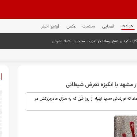
حوادث
قضایی
سلامت
عکس
آرشیو اخبار
گار؛ تأکید بر نقش رسانه در تقویت امنیت و اعتماد عمومی
اد) پدر پسر ۱۱ ساله به پلیس اطلاع داد که فرزندش «سید ایلیا» از روز قبل که به منزل مادربزرگش در