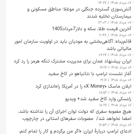
۰۷ مرداد ۱۴۰۵ / ۱۴:۲۷
آتش‌سوزی گسترده جنگلی در موغلا؛ مناطق مسکونی و
بیمارستان تخلیه شدند
۰۷ مرداد ۱۴۰۵ / ۱۳:۰۳
آخرین قیمت طلا، سکه و دلار7مرداد1405
۰۷ مرداد ۱۴۰۵ / ۱۱:۴۶
قائم‌پناه: آگاهی‌بخشی به مودیان باید در اولویت سازمان امور
مالیاتی باشد
۰۷ مرداد ۱۴۰۵ / ۰۹:۲۶
ایران پیشنهاد عمان برای مدیریت مشترک تنگه هرمز را رد کرد
۰۶ مرداد ۱۴۰۵ / ۱۹:۲۶
آغاز نشست ترامپ با نتانیاهو در کاخ سفید
۰۶ مرداد ۱۴۰۵ / ۱۹:۱۶
ایلان ماسک «X Money» را در آمریکا راه‌اندازی کرد
۰۶ مرداد ۱۴۰۵ / ۱۸:۵۲
زلنسکی وارد کاخ سفید شد+ ویدیو
۰۶ مرداد ۱۴۰۵ / ۱۸:۲۶
هیچ مصوبه سفری که دولت توان اجرای آن را نداشته باشد،
امضا نخواهد شد/ مصوبات سفرهای استانی در چارچوب
۰۶ مرداد ۱۴۰۵ / ۱۶:۵۳
قانون بودجه است+ عکس
ادعای ترامپ دربارهٔ ایران: «اگر من برگردم و کار را تمام کنم،