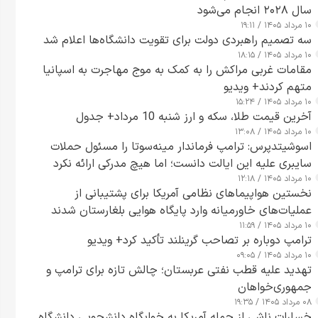
سال ۲۰۲۸ انجام می‌شود
۱۰ مرداد ۱۴۰۵ / ۱۹:۱۱
سه تصمیم راهبردی دولت برای تقویت دانشگاه‌ها اعلام شد
۱۰ مرداد ۱۴۰۵ / ۱۸:۱۵
مقامات غربی مراکش را به کمک به موج مهاجرت به اسپانیا
متهم کردند+ ویدیو
۱۰ مرداد ۱۴۰۵ / ۱۵:۲۴
آخرین قیمت طلا، سکه و ارز شنبه 10 مرداد+ جدول
۱۰ مرداد ۱۴۰۵ / ۱۳:۰۸
اسوشیتدپرس: ترامپ فرماندار مینه‌سوتا را مسئول حملات
سایبری علیه این ایالت دانست؛ اما هیچ مدرکی ارائه نکرد
۱۰ مرداد ۱۴۰۵ / ۱۲:۱۸
نخستین هواپیماهای نظامی آمریکا برای پشتیبانی از
عملیات‌های خاورمیانه وارد پایگاه هوایی بلغارستان شدند
۱۰ مرداد ۱۴۰۵ / ۱۱:۵۹
ترامپ دوباره بر تصاحب گرینلند تأکید کرد+ ویدیو
۱۰ مرداد ۱۴۰۵ / ۰۹:۰۵
تهدید علیه قطب نفتی عربستان؛ چالش تازه برای ترامپ و
جمهوری‌خواهان
۰۸ مرداد ۱۴۰۵ / ۱۹:۳۵
خسارات ناشی از حمله آمریکا به خوابگاه دانشجویی دانشگاه