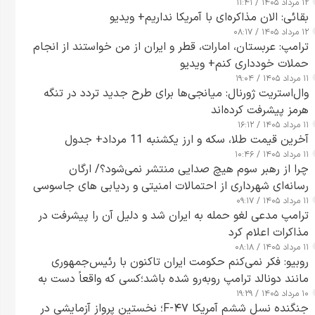
۱۲ مرداد ۱۴۰۵ / ۱۱:۴۱
بقائی: الان مذاکره‌ای با آمریکا نداریم+ ویدیو
۱۲ مرداد ۱۴۰۵ / ۰۸:۱۷
ترامپ: عربستان، امارات، قطر و ایران از من خواستند از انجام
حملات خودداری کنم+ ویدیو
۱۱ مرداد ۱۴۰۵ / ۱۹:۰۴
وال‌استریت ژورنال: میانجی‌ها برای طرح جدید تردد در تنگه
هرمز پیشرفت کرده‌اند
۱۱ مرداد ۱۴۰۵ / ۱۶:۱۲
آخرین قیمت طلا، سکه و ارز یکشنبه 11 مرداد+ جدول
۱۱ مرداد ۱۴۰۵ / ۱۰:۴۶
چرا از رهبر سوم هیچ صدایی منتشر نمی‌شود؟/ ارگان
رسانه‌ای شهرداری از احتمالات امنیتی و ردیابی های جاسوسی
۱۱ مرداد ۱۴۰۵ / ۰۹:۱۷
گفت
ترامپ مدعی لغو حمله به ایران شد و دلیل آن را پیشرفت در
مذاکرات اعلام کرد
۱۱ مرداد ۱۴۰۵ / ۰۸:۱۸
روبیو: فکر نمی‌کنم حکومت ایران تاکنون با رئیس‌جمهوری
مانند دونالد ترامپ روبه‌رو شده باشد؛کسی که واقعاً دست به
۱۰ مرداد ۱۴۰۵ / ۱۹:۲۹
اقدام می‌زند
جنگنده نسل ششم آمریکا F-۴۷؛ نخستین پرواز آزمایشی در