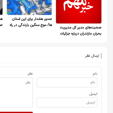
صدور هشدار برای این استان
هس
ها/ موج سنگین بارندگی در راه
صه
صحبت‌های مدیر کل مدیریت
است
اس
بحران مازندران درباره جزئیات
خسارت به اموال مردم و
دارایی‌های عمومی + ویدیو
ارسال نظر
نام
نظر:
ایمیل