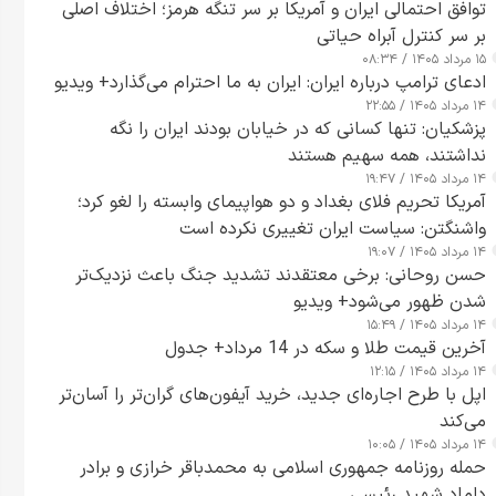
توافق احتمالی ایران و آمریکا بر سر تنگه هرمز؛ اختلاف اصلی
بر سر کنترل آبراه حیاتی
۱۵ مرداد ۱۴۰۵ / ۰۸:۳۴
ادعای ترامپ درباره ایران: ایران به ما احترام می‌گذارد+ ویدیو
۱۴ مرداد ۱۴۰۵ / ۲۲:۵۵
پزشکیان: تنها کسانی که در خیابان بودند ایران را نگه
نداشتند، همه سهیم هستند
۱۴ مرداد ۱۴۰۵ / ۱۹:۴۷
آمریکا تحریم فلای بغداد و دو هواپیمای وابسته را لغو کرد؛
واشنگتن: سیاست ایران تغییری نکرده است
۱۴ مرداد ۱۴۰۵ / ۱۹:۰۷
حسن روحانی: برخی معتقدند تشدید جنگ باعث نزدیک‌تر
شدن ظهور می‌شود+ ویدیو
۱۴ مرداد ۱۴۰۵ / ۱۵:۴۹
آخرین قیمت طلا و سکه در 14 مرداد+ جدول
۱۴ مرداد ۱۴۰۵ / ۱۲:۱۵
اپل با طرح اجاره‌ای جدید، خرید آیفون‌های گران‌تر را آسان‌تر
می‌کند
۱۴ مرداد ۱۴۰۵ / ۱۰:۰۵
حمله روزنامه جمهوری اسلامی به محمدباقر خرازی و برادر
داماد شهید رئیسی