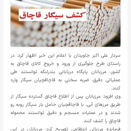
سردار علی اکبر جاویدان با اعلام این خبر اظهار کرد: در
راستای طرح جلوگیری از ورود و خروج کالای قاچاق به
کشور، مرزبانان پایگاه دریابانی بندرلنگه توانستند طی
عملیاتی دقیق، ضربه سختی به قاچاقچیان سیگار وارد
کنند.
وی افزود: مرزبانان پس از اطلاع قاچاق گسترده سیگار از
طریق مرز‌های آبی، با قاچاقچیان حامل بار سیگار روبه رو
شدند و در عملیات منسجم و دقیق توانستند محموله
قاچاق را کشف کنند.
فرمانده مرزبانی انتظامی تصریح کرد: مرزبانان در این