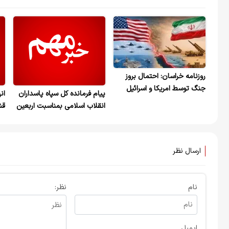
روزنامه خراسان: احتمال بروز
جنگ توسط امریکا و اسرائیل
پیام فرمانده کل سپاه پاسداران
وجود دارد/ احتمال ترور هست
انقلاب اسلامی بمناسبت اربعین
قش
اما این بار غافلگیر نمی شویم/
سرلشکر پاسدار شهید مجید
کویت و بحرین و امارات زیر
خادمی
آتش ایران
ارسال نظر
نام
نظر:
ایمیل