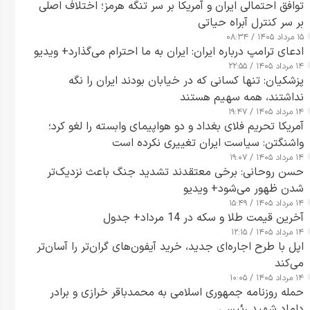
توافق احتمالی ایران و آمریکا بر سر تنگه هرمز؛ اختلاف اصلی
بر سر کنترل آبراه حیاتی
۱۵ مرداد ۱۴۰۵ / ۰۸:۳۴
ادعای ترامپ درباره ایران: ایران به ما احترام می‌گذارد+ ویدیو
۱۴ مرداد ۱۴۰۵ / ۲۲:۵۵
پزشکیان: تنها کسانی که در خیابان بودند ایران را نگه
نداشتند، همه سهیم هستند
۱۴ مرداد ۱۴۰۵ / ۱۹:۴۷
آمریکا تحریم فلای بغداد و دو هواپیمای وابسته را لغو کرد؛
واشنگتن: سیاست ایران تغییری نکرده است
۱۴ مرداد ۱۴۰۵ / ۱۹:۰۷
حسن روحانی: برخی معتقدند تشدید جنگ باعث نزدیک‌تر
شدن ظهور می‌شود+ ویدیو
۱۴ مرداد ۱۴۰۵ / ۱۵:۴۹
آخرین قیمت طلا و سکه در 14 مرداد+ جدول
۱۴ مرداد ۱۴۰۵ / ۱۲:۱۵
اپل با طرح اجاره‌ای جدید، خرید آیفون‌های گران‌تر را آسان‌تر
می‌کند
۱۴ مرداد ۱۴۰۵ / ۱۰:۰۵
حمله روزنامه جمهوری اسلامی به محمدباقر خرازی و برادر
داماد شهید رئیسی