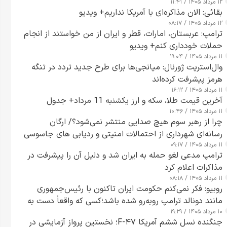
۱۲ مرداد ۱۴۰۵ / ۱۱:۴۱
بقائی: الان مذاکره‌ای با آمریکا نداریم+ ویدیو
۱۲ مرداد ۱۴۰۵ / ۰۸:۱۷
ترامپ: عربستان، امارات، قطر و ایران از من خواستند از انجام
حملات خودداری کنم+ ویدیو
۱۱ مرداد ۱۴۰۵ / ۱۹:۰۴
وال‌استریت ژورنال: میانجی‌ها برای طرح جدید تردد در تنگه
هرمز پیشرفت کرده‌اند
۱۱ مرداد ۱۴۰۵ / ۱۶:۱۲
آخرین قیمت طلا، سکه و ارز یکشنبه 11 مرداد+ جدول
۱۱ مرداد ۱۴۰۵ / ۱۰:۴۶
چرا از رهبر سوم هیچ صدایی منتشر نمی‌شود؟/ ارگان
رسانه‌ای شهرداری از احتمالات امنیتی و ردیابی های جاسوسی
۱۱ مرداد ۱۴۰۵ / ۰۹:۱۷
گفت
ترامپ مدعی لغو حمله به ایران شد و دلیل آن را پیشرفت در
مذاکرات اعلام کرد
۱۱ مرداد ۱۴۰۵ / ۰۸:۱۸
روبیو: فکر نمی‌کنم حکومت ایران تاکنون با رئیس‌جمهوری
مانند دونالد ترامپ روبه‌رو شده باشد؛کسی که واقعاً دست به
۱۰ مرداد ۱۴۰۵ / ۱۹:۲۹
اقدام می‌زند
جنگنده نسل ششم آمریکا F-۴۷؛ نخستین پرواز آزمایشی در