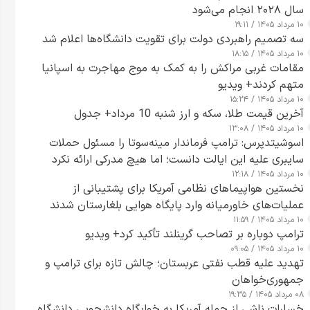
سال ۲۰۲۸ انجام می‌شود
۱۰ مرداد ۱۴۰۵ / ۱۹:۱۱
سه تصمیم راهبردی دولت برای تقویت دانشگاه‌ها اعلام شد
۱۰ مرداد ۱۴۰۵ / ۱۸:۱۵
مقامات غربی مراکش را به کمک به موج مهاجرت به اسپانیا
متهم کردند+ ویدیو
۱۰ مرداد ۱۴۰۵ / ۱۵:۲۴
آخرین قیمت طلا، سکه و ارز شنبه 10 مرداد+ جدول
۱۰ مرداد ۱۴۰۵ / ۱۳:۰۸
اسوشیتدپرس: ترامپ فرماندار مینه‌سوتا را مسئول حملات
سایبری علیه این ایالت دانست؛ اما هیچ مدرکی ارائه نکرد
۱۰ مرداد ۱۴۰۵ / ۱۲:۱۸
نخستین هواپیماهای نظامی آمریکا برای پشتیبانی از
عملیات‌های خاورمیانه وارد پایگاه هوایی بلغارستان شدند
۱۰ مرداد ۱۴۰۵ / ۱۱:۵۹
ترامپ دوباره بر تصاحب گرینلند تأکید کرد+ ویدیو
۱۰ مرداد ۱۴۰۵ / ۰۹:۰۵
تهدید علیه قطب نفتی عربستان؛ چالش تازه برای ترامپ و
جمهوری‌خواهان
۰۸ مرداد ۱۴۰۵ / ۱۹:۳۵
خسارات ناشی از حمله آمریکا به خوابگاه دانشجویی دانشگاه