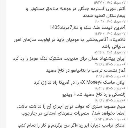
۰۷ مرداد ۱۴۰۵ / ۱۴:۲۷
آتش‌سوزی گسترده جنگلی در موغلا؛ مناطق مسکونی و
بیمارستان تخلیه شدند
۰۷ مرداد ۱۴۰۵ / ۱۳:۰۳
آخرین قیمت طلا، سکه و دلار7مرداد1405
۰۷ مرداد ۱۴۰۵ / ۱۱:۴۶
قائم‌پناه: آگاهی‌بخشی به مودیان باید در اولویت سازمان امور
مالیاتی باشد
۰۷ مرداد ۱۴۰۵ / ۰۹:۲۶
ایران پیشنهاد عمان برای مدیریت مشترک تنگه هرمز را رد کرد
۰۶ مرداد ۱۴۰۵ / ۱۹:۲۶
آغاز نشست ترامپ با نتانیاهو در کاخ سفید
۰۶ مرداد ۱۴۰۵ / ۱۹:۱۶
ایلان ماسک «X Money» را در آمریکا راه‌اندازی کرد
۰۶ مرداد ۱۴۰۵ / ۱۸:۵۲
زلنسکی وارد کاخ سفید شد+ ویدیو
۰۶ مرداد ۱۴۰۵ / ۱۸:۲۶
هیچ مصوبه سفری که دولت توان اجرای آن را نداشته باشد،
امضا نخواهد شد/ مصوبات سفرهای استانی در چارچوب
۰۶ مرداد ۱۴۰۵ / ۱۶:۵۳
قانون بودجه است+ عکس
ادعای ترامپ دربارهٔ ایران: «اگر من برگردم و کار را تمام کنم،