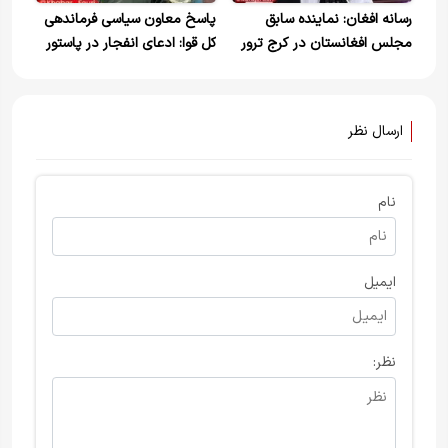
رسانه افغان: نماینده سابق
پاسخ معاون سیاسی فرماندهی
مجلس افغانستان در کرج ترور
کل قوا: ادعای انفجار در پاستور
شد
کذب است، هیچ حادثه امنیتی
بی‌صدا رخ نمی‌دهد
ارسال نظر
نام
ایمیل
نظر: