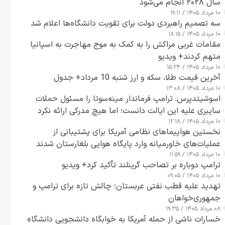
سال ۲۰۲۸ انجام می‌شود
۱۰ مرداد ۱۴۰۵ / ۱۹:۱۱
سه تصمیم راهبردی دولت برای تقویت دانشگاه‌ها اعلام شد
۱۰ مرداد ۱۴۰۵ / ۱۸:۱۵
مقامات غربی مراکش را به کمک به موج مهاجرت به اسپانیا
متهم کردند+ ویدیو
۱۰ مرداد ۱۴۰۵ / ۱۵:۲۴
آخرین قیمت طلا، سکه و ارز شنبه 10 مرداد+ جدول
۱۰ مرداد ۱۴۰۵ / ۱۳:۰۸
اسوشیتدپرس: ترامپ فرماندار مینه‌سوتا را مسئول حملات
سایبری علیه این ایالت دانست؛ اما هیچ مدرکی ارائه نکرد
۱۰ مرداد ۱۴۰۵ / ۱۲:۱۸
نخستین هواپیماهای نظامی آمریکا برای پشتیبانی از
عملیات‌های خاورمیانه وارد پایگاه هوایی بلغارستان شدند
۱۰ مرداد ۱۴۰۵ / ۱۱:۵۹
ترامپ دوباره بر تصاحب گرینلند تأکید کرد+ ویدیو
۱۰ مرداد ۱۴۰۵ / ۰۹:۰۵
تهدید علیه قطب نفتی عربستان؛ چالش تازه برای ترامپ و
جمهوری‌خواهان
۰۸ مرداد ۱۴۰۵ / ۱۹:۳۵
خسارات ناشی از حمله آمریکا به خوابگاه دانشجویی دانشگاه