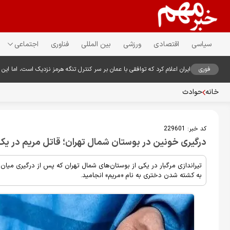
سیاسی
اقتصادی
ورزشی
بین المللی
فناوری
اجتماعی
فوری
ایران اعلام کرد که توافقی با عمان بر سر کنترل تنگه هرمز نزدیک است، اما این توا
خانه
حوادث
کد خبر:
229601
درگیری خونین در بوستان شمال تهران؛ قاتل مریم در
تیراندازی مرگبار در یکی از بوستان‌های شمال تهران که پس از درگیری میا
به کشته شدن دختری به نام «مریم» انجامید.