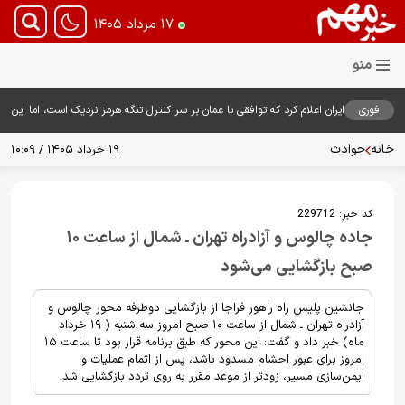
۱۷ مرداد ۱۴۰۵
فوری
ایران اعلام کرد که توافقی با عمان بر سر کنترل تنگه هرمز نزدیک است، اما این
توافق به تنهایی نمی‌تواند آبراه را آزاد کند
خانه
حوادث
۱۹ خرداد ۱۴۰۵ / ۱۰:۰۹
کد خبر:
229712
جاده چالوس و آزادراه تهران ـ شمال از ساعت ۱۰
صبح بازگشایی می‌شود
جانشین پلیس راه راهور فراجا از بازگشایی دوطرفه محور چالوس و
آزادراه تهران ـ شمال از ساعت ۱۰ صبح امروز سه شنبه ( ۱۹ خرداد
ماه) خبر داد و گفت: این محور که طبق برنامه قرار بود تا ساعت ۱۵
امروز برای عبور احشام مسدود باشد، پس از اتمام عملیات و
ایمن‌سازی مسیر، زودتر از موعد مقرر به روی تردد بازگشایی شد.