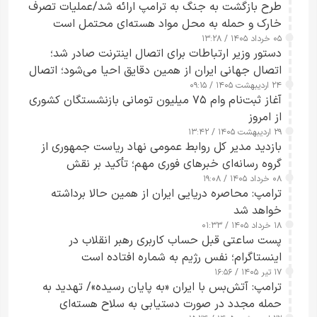
طرح‌ بازگشت به جنگ به ترامپ ارائه شد/عملیات تصرف
خارک و حمله به محل مواد هسته‌ای محتمل است
۰۵ خرداد ۱۴۰۵ / ۱۳:۲۸
دستور وزیر ارتباطات برای اتصال اینترنت صادر شد؛
اتصال جهانی ایران از همین دقایق احیا می‌شود؛ اتصال
۲۴ اردیبهشت ۱۴۰۵ / ۰۹:۱۵
کامل مردم تا ۲۴ ساعت آینده
آغاز ثبت‌نام وام ۷۵ میلیون تومانی بازنشستگان کشوری
از امروز
۲۹ اردیبهشت ۱۴۰۵ / ۱۳:۴۲
بازدید مدیر کل روابط عمومی نهاد ریاست جمهوری از
گروه رسانه‌ای خبرهای فوری مهم؛ تأکید بر نقش
۰۸ خرداد ۱۴۰۵ / ۱۹:۰۸
رسانه‌های هوشمند و مسئول در ارتقای آگاهی عمومی
ترامپ: محاصره دریایی ایران از همین حالا برداشته
خواهد شد
۱۸ خرداد ۱۴۰۵ / ۰۱:۳۳
پست ساعتی قبل حساب کاربری رهبر انقلاب در
اینستاگرام؛ نفس رژیم به شماره افتاده است​
۱۷ تیر ۱۴۰۵ / ۱۶:۵۶
ترامپ: آتش‌بس با ایران «به پایان رسیده»/ تهدید به
حمله مجدد در صورت دستیابی به سلاح هسته‌ای